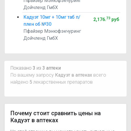
Пфайзер Мэнюфэкчуринг
Дойчленд ГмбХ
Кадуэт 10мг + 10мг таб п/
73
2,176
.
руб
плен об №30
Пфайзер Мэнюфэкчуринг
Дойчленд ГмбХ
Показано
3
из
3 аптеки
По вашему запросу
Кадуэт в аптеках
всего
найдено
5
лекарственных препаратов
Почему стоит сравнить цены на
Кадуэт в аптеках