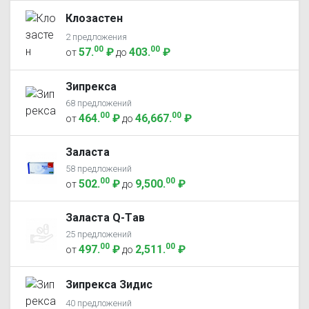
Клозастен
2 предложения
00
00
57
.
₽
403
.
₽
от
до
Зипрекса
68 предложений
00
00
464
.
₽
46,667
.
₽
от
до
Заласта
58 предложений
00
00
502
.
₽
9,500
.
₽
от
до
Заласта Q-Tав
25 предложений
00
00
497
.
₽
2,511
.
₽
от
до
Зипрекса Зидис
40 предложений