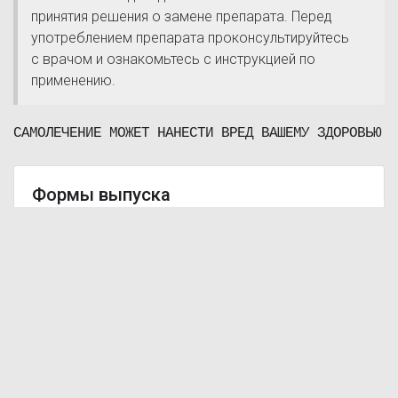
принятия решения о замене препарата. Перед
употреблением препарата проконсультируйтесь
с врачом и ознакомьтесь с инструкцией по
применению.
САМОЛЕЧЕНИЕ МОЖЕТ НАНЕСТИ ВРЕД ВАШЕМУ ЗДОРОВЬЮ
Формы выпуска
Хлорпромазин таблетки 25 мг 10 шт
Хлорпромазин таблетки 50 мг 10 шт
Хлорпромазин таблетки 100 мг 10 шт
Почему нам доверяют
Обновление цен несколько раз в день
Только проверенные аптеки
Экономия времени и денег