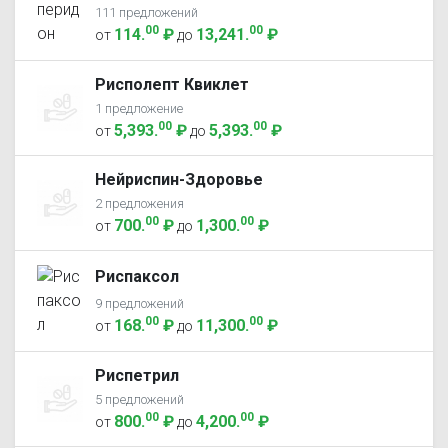
111 предложений
00
00
114
.
₽
13,241
.
₽
от
до
Рисполепт Квиклет
1 предложение
00
00
5,393
.
₽
5,393
.
₽
от
до
Нейриспин-Здоровье
2 предложения
00
00
700
.
₽
1,300
.
₽
от
до
Риспаксол
9 предложений
00
00
168
.
₽
11,300
.
₽
от
до
Риспетрил
5 предложений
00
00
800
.
₽
4,200
.
₽
от
до