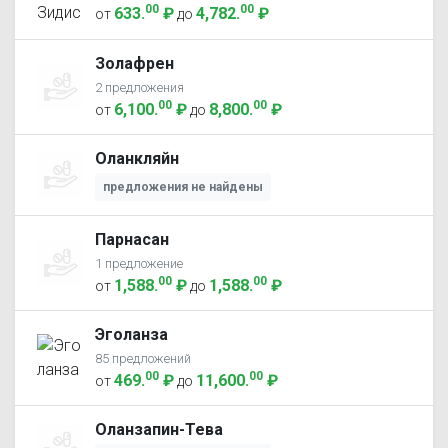
00
00
633
.
₽
4,782
.
₽
от
до
Золафрен
2 предложения
00
00
6,100
.
₽
8,800
.
₽
от
до
Оланкляйн
предложения не найдены
Парнасан
1 предложение
00
00
1,588
.
₽
1,588
.
₽
от
до
Эголанза
85 предложений
00
00
469
.
₽
11,600
.
₽
от
до
Оланзапин-Тева