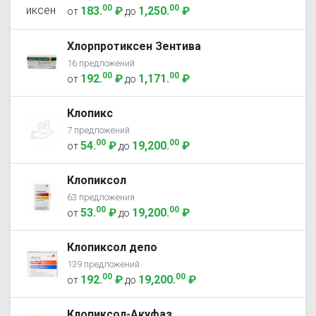
00
00
183
.
₽
1,250
.
₽
от
до
Хлорпротиксен Зентива
16 предложений
00
00
192
.
₽
1,171
.
₽
от
до
Клопикс
7 предложений
00
00
54
.
₽
19,200
.
₽
от
до
Клопиксол
63 предложения
00
00
53
.
₽
19,200
.
₽
от
до
Клопиксол депо
139 предложений
00
00
192
.
₽
19,200
.
₽
от
до
Клопиксол-Акуфаз