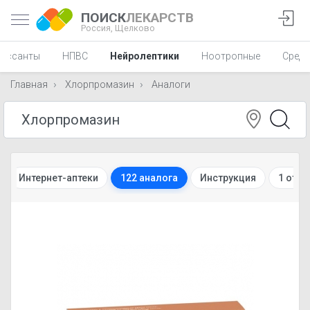
ПОИСК
ЛЕКАРСТВ
Россия,
Щелково
рессанты
НПВС
Нейролептики
Ноотропные
Средс
Главная
Хлорпромазин
Аналоги
Интернет-аптеки
122 аналога
Инструкция
1 отзы