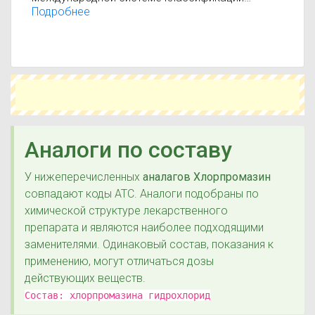
лекарственных средств АТС (анатомо-
Подробнее
терапевтическо-химическая классификация).
Действующие вещества:
Хлорпромазин
Аналоги по составу
У нижеперечисленных
аналагов Хлорпромазин
совпадают коды ATC. Аналоги подобраны по
химической структуре лекарственного
препарата и являются наиболее подходящими
заменителями. Одинаковый состав, показания к
применению, могут отличаться дозы
действующих веществ.
Состав:
хлорпромазина гидрохлорид