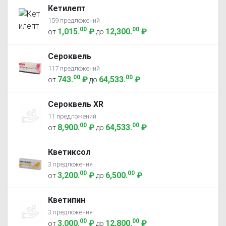
Кетилепт
159 предложений
00
00
1,015
.
₽
12,300
.
₽
от
до
Сероквель
117 предложений
00
00
743
.
₽
64,533
.
₽
от
до
Сероквель XR
11 предложений
00
00
8,900
.
₽
64,533
.
₽
от
до
Кветиксол
3 предложения
00
00
3,200
.
₽
6,500
.
₽
от
до
Кветипин
3 предложения
00
00
3,000
.
₽
12,800
.
₽
от
до