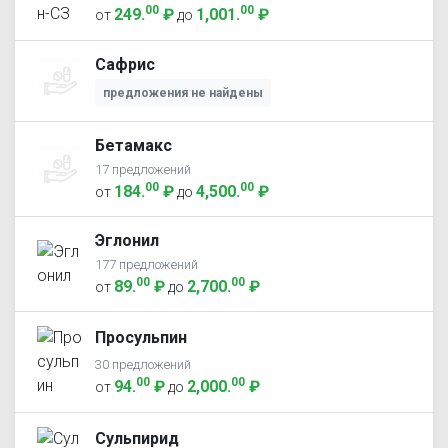
00
00
249
.
₽
1,001
.
₽
от
до
Сафрис
предложения не найдены
Бетамакс
17 предложений
00
00
184
.
₽
4,500
.
₽
от
до
Эглонил
177 предложений
00
00
89
.
₽
2,700
.
₽
от
до
Просульпин
30 предложений
00
00
94
.
₽
2,000
.
₽
от
до
Сульпирид