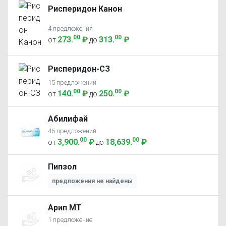
Рисперидон Канон
4 предложения
00
00
273
.
₽
313
.
₽
от
до
Рисперидон-СЗ
15 предложений
00
00
140
.
₽
250
.
₽
от
до
Абилифай
45 предложений
00
00
3,900
.
₽
18,639
.
₽
от
до
Пипзол
предложения не найдены
Арип МТ
1 предложение