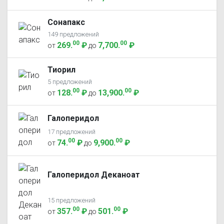
Сонапакс
149 предложений
00
00
269
.
₽
7,700
.
₽
от
до
Тиорил
5 предложений
00
00
128
.
₽
13,900
.
₽
от
до
Галоперидол
17 предложений
00
00
74
.
₽
9,900
.
₽
от
до
Галоперидол Деканоат
15 предложений
00
00
357
.
₽
501
.
₽
от
до