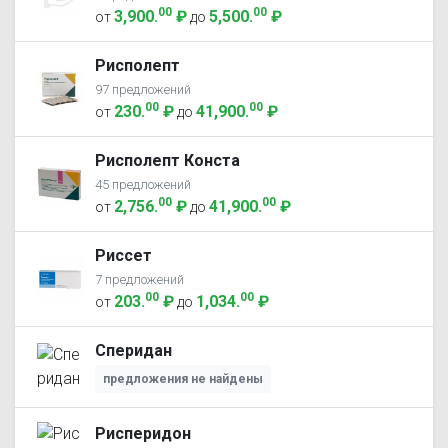
00
00
3,900
.
₽
5,500
.
₽
от
до
Рисполепт
97 предложений
00
00
230
.
₽
41,900
.
₽
от
до
Рисполепт Конста
45 предложений
00
00
2,756
.
₽
41,900
.
₽
от
до
Риссет
7 предложений
00
00
203
.
₽
1,034
.
₽
от
до
Сперидан
предложения не найдены
Рисперидон