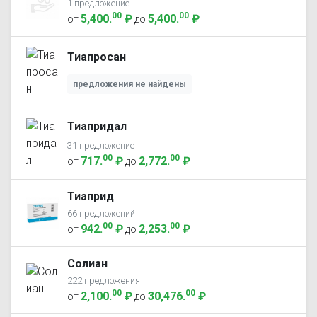
1 предложение
00
00
5,400
.
₽
5,400
.
₽
от
до
Тиапросан
предложения не найдены
Тиапридал
31 предложение
00
00
717
.
₽
2,772
.
₽
от
до
Тиаприд
66 предложений
00
00
942
.
₽
2,253
.
₽
от
до
Солиан
222 предложения
00
00
2,100
.
₽
30,476
.
₽
от
до