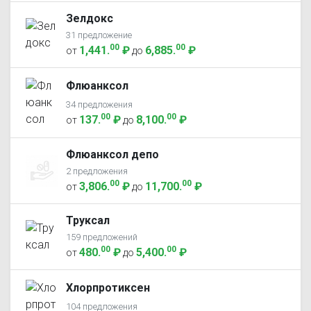
Зелдокс
31 предложение
00
00
1,441
.
₽
6,885
.
₽
от
до
Флюанксол
34 предложения
00
00
137
.
₽
8,100
.
₽
от
до
Флюанксол депо
2 предложения
00
00
3,806
.
₽
11,700
.
₽
от
до
Труксал
159 предложений
00
00
480
.
₽
5,400
.
₽
от
до
Хлорпротиксен
104 предложения