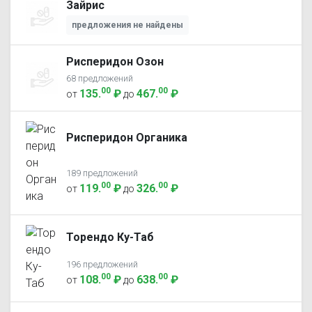
Зайрис
предложения не найдены
Рисперидон Озон
68 предложений
00
00
135
.
₽
467
.
₽
от
до
Рисперидон Органика
189 предложений
00
00
119
.
₽
326
.
₽
от
до
Торендо Ку-Таб
196 предложений
00
00
108
.
₽
638
.
₽
от
до