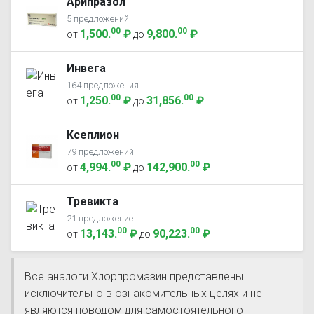
Арипразол
5 предложений
00
00
1,500
.
₽
9,800
.
₽
от
до
Инвега
164 предложения
00
00
1,250
.
₽
31,856
.
₽
от
до
Ксеплион
79 предложений
00
00
4,994
.
₽
142,900
.
₽
от
до
Тревикта
21 предложение
00
00
13,143
.
₽
90,223
.
₽
от
до
Все аналоги Хлорпромазин представлены
исключительно в ознакомительных целях и не
являются поводом для самостоятельного