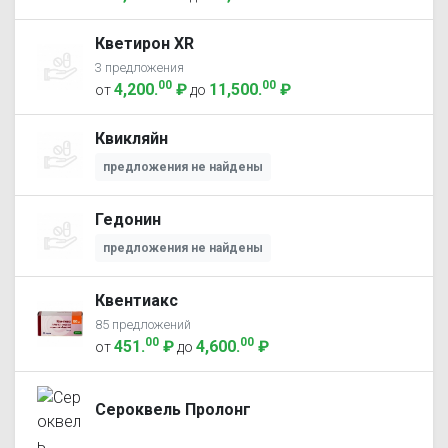
Кветирон XR
3 предложения
00
00
4,200
.
₽
11,500
.
₽
от
до
Квикляйн
предложения не найдены
Гедонин
предложения не найдены
Квентиакс
85 предложений
00
00
451
.
₽
4,600
.
₽
от
до
Сероквель Пролонг