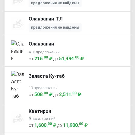
предложения не найдены
Оланзапин-ТЛ
предложения не найдены
Оланзапин
418 предложений
00
00
216
.
₽
51,494
.
₽
от
до
Заласта Ку-таб
19 предложений
00
00
508
.
₽
2,511
.
₽
от
до
Кветирон
9 предложений
00
00
1,600
.
₽
11,900
.
₽
от
до