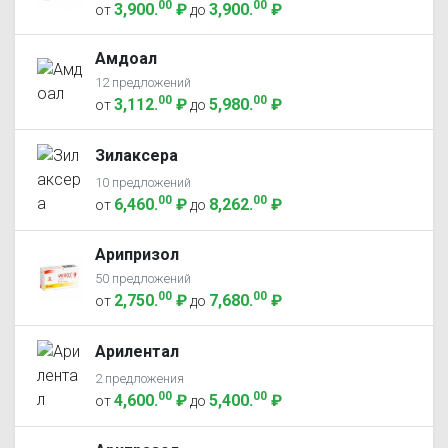
00
00
3,900
.
₽
3,900
.
₽
от
до
Амдоал
12 предложений
00
00
3,112
.
₽
5,980
.
₽
от
до
Зилаксера
10 предложений
00
00
6,460
.
₽
8,262
.
₽
от
до
Арипризол
50 предложений
00
00
2,750
.
₽
7,680
.
₽
от
до
Арилентал
2 предложения
00
00
4,600
.
₽
5,400
.
₽
от
до