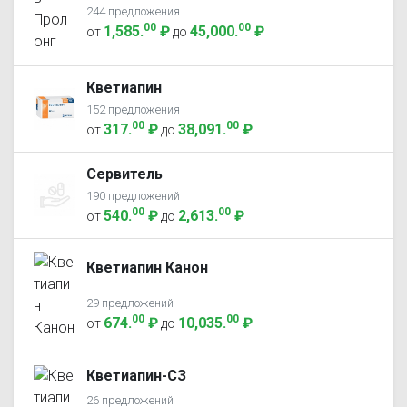
244 предложения
00
00
1,585
.
₽
45,000
.
₽
от
до
Кветиапин
152 предложения
00
00
317
.
₽
38,091
.
₽
от
до
Сервитель
190 предложений
00
00
540
.
₽
2,613
.
₽
от
до
Кветиапин Канон
29 предложений
00
00
674
.
₽
10,035
.
₽
от
до
Кветиапин-СЗ
26 предложений