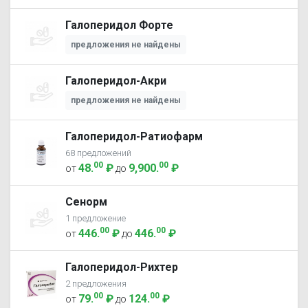
Галоперидол Форте
предложения не найдены
Галоперидол-Акри
предложения не найдены
Галоперидол-Ратиофарм
68 предложений
00
00
48
.
₽
9,900
.
₽
от
до
Сенорм
1 предложение
00
00
446
.
₽
446
.
₽
от
до
Галоперидол-Рихтер
2 предложения
00
00
79
.
₽
124
.
₽
от
до