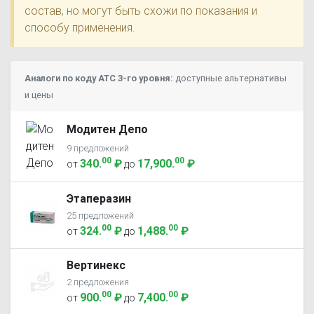
состав, но могут быть схожи по показания и
способу применения.
Аналоги по коду ATC 3-го уровня:
доступные альтернативы
и цены
Модитен Депо
9 предложений
00
00
340
.
₽
17,900
.
₽
от
до
Этаперазин
25 предложений
00
00
324
.
₽
1,488
.
₽
от
до
Вертинекс
2 предложения
00
00
900
.
₽
7,400
.
₽
от
до