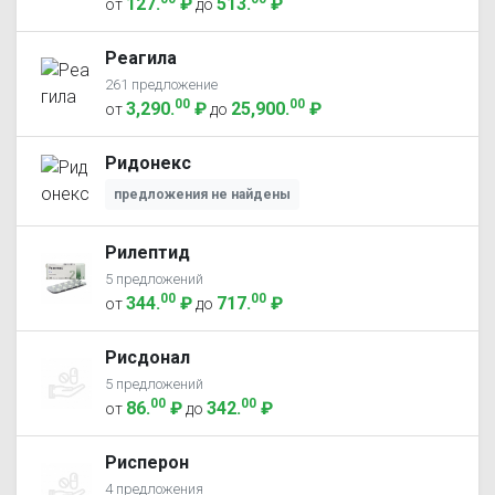
127
.
₽
513
.
₽
от
до
Реагила
261 предложение
00
00
3,290
.
₽
25,900
.
₽
от
до
Ридонекс
предложения не найдены
Рилептид
5 предложений
00
00
344
.
₽
717
.
₽
от
до
Рисдонал
5 предложений
00
00
86
.
₽
342
.
₽
от
до
Рисперон
4 предложения