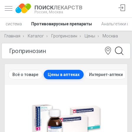
ПОИСК
ЛЕКАРСТВ
Россия,
Москва
ая система
Противовирусные препараты
Анальгетики и 
Главная
Каталог
Гропринозин
Цены
Москва
Всё о товаре
Цены в аптеках
Интернет-аптеки