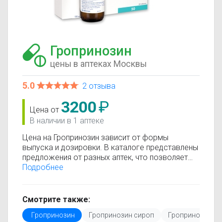
Гропринозин
цены в аптеках Москвы
5.0
2 отзыва
3200
₽
Цена от
В наличии в 1 аптеке
Цена на Гропринозин зависит от формы
выпуска и дозировки. В каталоге представлены
предложения от разных аптек, что позволяет
быстро найти, где купить Гропринозин по
Подробнее
минимальной цене. Информация о стоимости
регулярно обновляется, поэтому вы видите
только актуальные данные.
Смотрите также:
Перед покупкой рекомендуется ознакомиться с
Гропринозин
Гропринозин сироп
Гропринозин та
инструкцией по применению, показаниями и