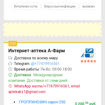
противопоказаниями. При необходимости вы
Ветряная оспа
Вирусные инфекции
вызванные ви
можете подобрать аналоги Гропринозин с
похожим действующим веществом или более
доступной ценой.
Чтобы купить Гропринозин в ближайшей аптеке,
укажите свой город и сравните предложения.
Это поможет сэкономить время и выбрать
оптимальный вариант по цене и наличию.
топ
Интернет-аптека А-Фарм
Доставка по всему миру
Telegram:
@+77479916561
Время работы:
Пн-Вс: 09:00-18:00
Доставка
: Международные
компании. Доставка от семи дней
WhatsApp wa.me/+77479916561, email
aptekakz1@gmail.com
ГРОПРИНОЗИН сироп 250
00
3,200
.
руб