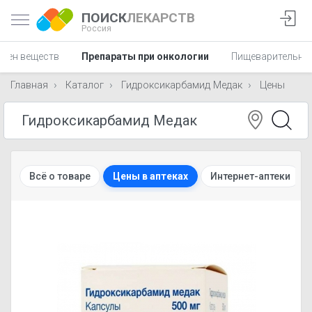
ПОИСК
ЛЕКАРСТВ
Россия
мен веществ
Препараты при онкологии
Пищеварительна
Главная
Каталог
Гидроксикарбамид Медак
Цены
Всё о товаре
Цены в аптеках
Интернет-аптеки