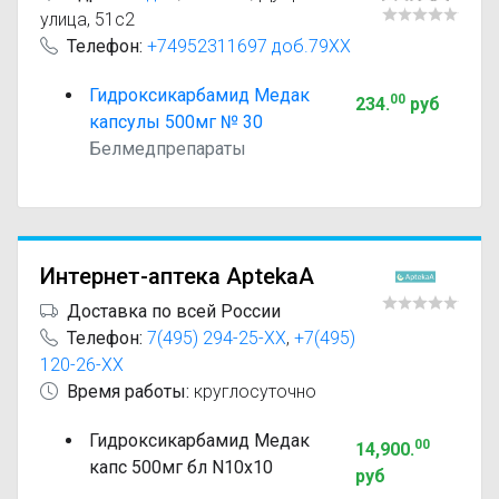
улица, 51с2
Телефон:
+74952311697 доб.79XX
Гидроксикарбамид Медак
00
234
.
руб
капсулы 500мг № 30
Белмедпрепараты
Интернет-аптека AptekaA
Доставка по всей России
Телефон:
7(495) 294-25-XX
,
+7(495)
120-26-XX
Время работы:
круглосуточно
Гидроксикарбамид Медак
00
14,900
.
капс 500мг бл N10x10
руб