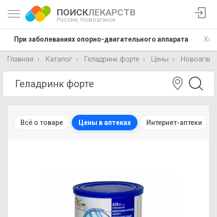
ПОИСК
ЛЕКАРСТВ
Россия,
Новоаганск
При заболеваниях опорно-двигательного аппарата
Хон
Главная
Каталог
Геладринк форте
Цены
Новоаганс
Всё о товаре
Цены в аптеках
Интернет-аптеки