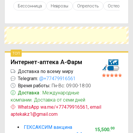
противопоказаниями. При необходимости вы
Бессонница
Неврозы
Опрелость
Остеопороз
можете подобрать аналоги Гексаксим с
похожим действующим веществом или более
доступной ценой.
Чтобы купить Гексаксим в ближайшей аптеке,
укажите свой город и сравните предложения.
Это поможет сэкономить время и выбрать
оптимальный вариант по цене и наличию.
топ
Интернет-аптека А-Фарм
Доставка по всему миру
Telegram:
@+77479916561
Время работы:
Пн-Вс: 09:00-18:00
Доставка
: Международные
компании. Доставка от семи дней
WhatsApp wa.me/+77479916561, email
aptekakz1@gmail.com
ГЕКСАКСИМ вакцина
00
15,500
.