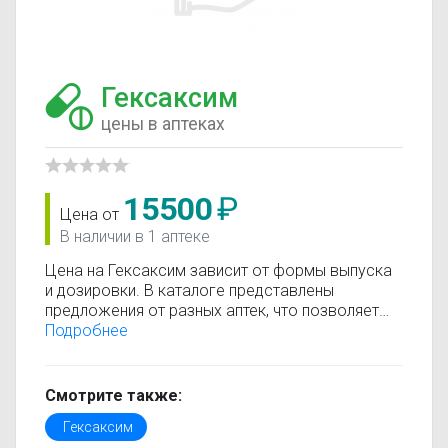
Гексаксим
цены в аптеках
15500
₽
Цена от
В наличии в 1 аптеке
Цена на Гексаксим зависит от формы выпуска
и дозировки. В каталоге представлены
предложения от разных аптек, что позволяет
быстро найти, где купить Гексаксим по
Подробнее
минимальной цене. Информация о стоимости
регулярно обновляется, поэтому вы видите
только актуальные данные.
Смотрите также:
Перед покупкой рекомендуется ознакомиться с
Гексаксим
инструкцией по применению, показаниями и