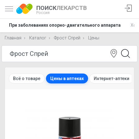
ПОИСК
ЛЕКАРСТВ
Россия
При заболеваниях опорно-двигательного аппарата
Хон
Главная
Каталог
Фрост Спрей
Цены
Всё о товаре
Цены в аптеках
Интернет-аптеки