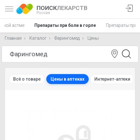
ПОИСК
ЛЕКАРСТВ
Россия
льной астме
Препараты при боли в горле
Препараты при 
Главная
Каталог
Фарингомед
Цены
Всё о товаре
Цены в аптеках
Интернет-аптеки