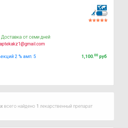
 Доставка от семи дней
aptekakz1@gmail.com
00
кций 2 % амп. 5
1,100
.
руб
ах
всего найдено
1
лекарственный препарат