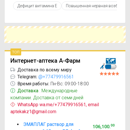
противопоказаниями. При необходимости вы
Дефицит витамина Е
Повышенная нервная возбудимо
можете подобрать аналоги Эмаплаг с похожим
действующим веществом или более доступной
ценой.
Чтобы купить Эмаплаг в ближайшей аптеке,
укажите свой город и сравните предложения.
Это поможет сэкономить время и выбрать
оптимальный вариант по цене и наличию.
топ
Интернет-аптека А-Фарм
Доставка по всему миру
Telegram:
@+77479916561
Время работы:
Пн-Вс: 09:00-18:00
Доставка
: Международные
компании. Доставка от семи дней
WhatsApp wa.me/+77479916561, email
aptekakz1@gmail.com
ЭМАПЛАГ раствор для
00
106,100
.