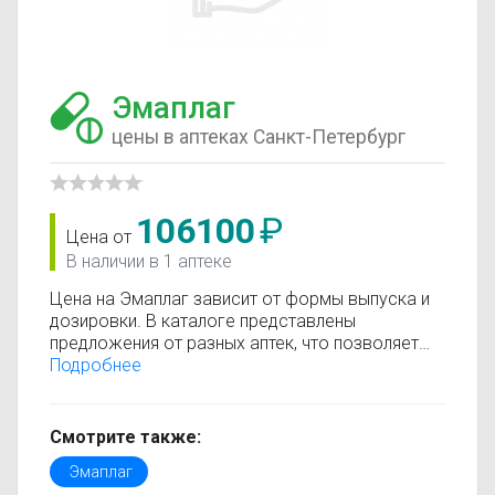
Эмаплаг
цены в аптеках Санкт-Петербург
106100
₽
Цена от
В наличии в 1 аптеке
Цена на Эмаплаг зависит от формы выпуска и
дозировки. В каталоге представлены
предложения от разных аптек, что позволяет
быстро найти, где купить Эмаплаг по
Подробнее
минимальной цене. Информация о стоимости
регулярно обновляется, поэтому вы видите
только актуальные данные.
Смотрите также:
Перед покупкой рекомендуется ознакомиться с
Эмаплаг
инструкцией по применению, показаниями и