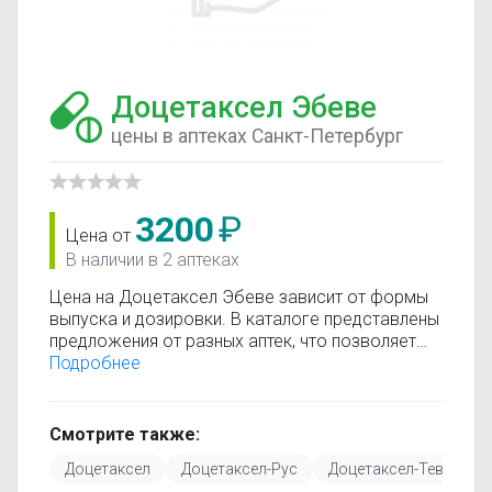
Доцетаксел Эбеве
цены в аптеках Санкт-Петербург
3200
₽
Цена от
В наличии в 2 аптеках
Цена на Доцетаксел Эбеве зависит от формы
выпуска и дозировки. В каталоге представлены
предложения от разных аптек, что позволяет
быстро найти, где купить Доцетаксел Эбеве по
Подробнее
минимальной цене. Информация о стоимости
регулярно обновляется, поэтому вы видите
только актуальные данные.
Смотрите также:
Перед покупкой рекомендуется ознакомиться с
Доцетаксел
Доцетаксел-Рус
Доцетаксел-Тева
инструкцией по применению, показаниями и