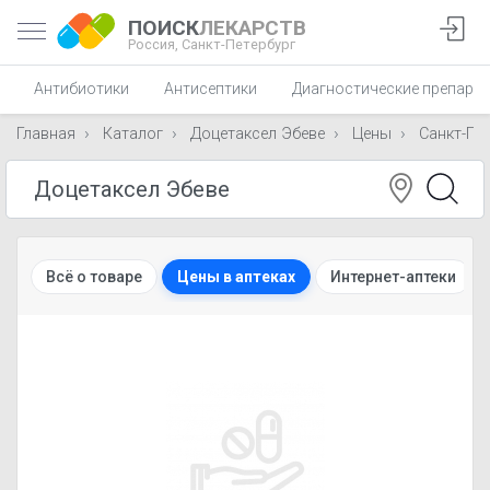
ПОИСК
ЛЕКАРСТВ
Россия,
Санкт-Петербург
Антибиотики
Антисептики
Диагностические препара
Главная
Каталог
Доцетаксел Эбеве
Цены
Санкт-Пе
Всё о товаре
Цены в аптеках
Интернет-аптеки