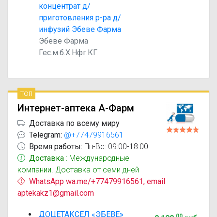
концентрат д/
приготовления р-ра д/
инфузий Эбеве Фарма
Эбеве Фарма
Гес.м.б.Х.Нфг.КГ
топ
Интернет-аптека А-Фарм
Доставка по всему миру
Telegram:
@+77479916561
Время работы:
Пн-Вс: 09:00-18:00
Доставка
: Международные
компании. Доставка от семи дней
WhatsApp wa.me/+77479916561, email
aptekakz1@gmail.com
ДОЦЕТАКСЕЛ «ЭБЕВЕ»
00