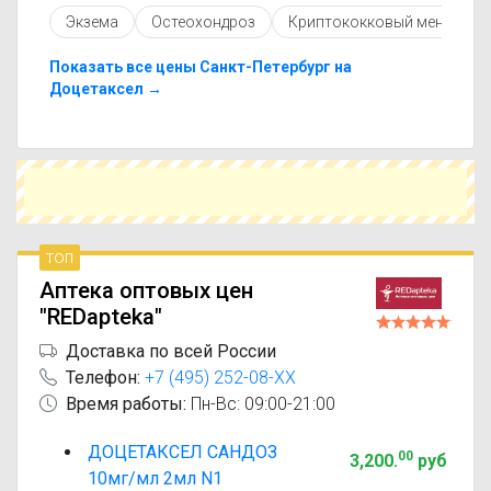
противопоказаниями. При необходимости вы
Экзема
Остеохондроз
Криптококковый менингит
можете подобрать аналоги Доцетаксел Эбеве
с похожим действующим веществом или более
доступной ценой.
Показать все цены Санкт-Петербург на
Чтобы купить Доцетаксел Эбеве в ближайшей
Доцетаксел →
аптеке, укажите свой город и сравните
предложения. Это поможет сэкономить время
и выбрать оптимальный вариант по цене и
наличию.
топ
Аптека оптовых цен
"REDapteka"
Доставка по всей России
Телефон:
+7 (495) 252-08-XX
Время работы:
Пн-Вс: 09:00-21:00
ДОЦЕТАКСЕЛ САНДОЗ
00
3,200
.
руб
10мг/мл 2мл N1