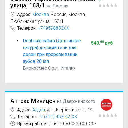
улица, 163/1
на Россия
Адрес:
Москва
,
Россия, Москва,
Люблинская улица, 163/1
Телефон:
+749598833XX
Dentinale natura (Дентинале
00
540
.
руб
натура) детский гель для
десен при прорезывании
зубов 20 мл
Биокосмес С.р.л., Италия
Аптека Миницен
на Дзержинского
Адрес:
Алдан
,
ул. Дзержинского, 19
Телефон:
+7 (411) 453-42-XX
Время работы:
Пн-Пт: 08:00-20:00, Сб-