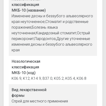
классификация
МКБ-10 (название)
Изменение десны и беззубого альвеолярного
края неуточненное;Стоматит и родственные
поражения;Болезнь языка
неуточненная;Кандидозный стоматит;Острый
перикоронит;Пародонтоз;Другие уточненные
изменения десны и беззубого альвеолярного
края
Нозологическая
классификация
МКБ-10 (код)
K06.9; K12; K14.9; B37.0; K05.2; K05.4; K06.8
Вид лекарственной
формы
Спрей для местного применения