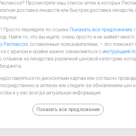
 Риспаксол? Просмотрите наш список аптек в которых Риспа
платная доставка лекарств или быстрая доставка лекарств, 
покупки.
? Просто перейдите по ссылке
Показать все предложения
,
род. Найти то, что вы ищете, очень просто и не займёт мно
о Риспаксол
, оставленные пользователями, — это поможет 
ся с врачом и крайне важно ознакомиться с
инструкцией п
 отзывов на лекарства различной ценовой категории, кото
 бюджета.
редоставляться по дисконтным картам или согласно проводи
епосредственно в аптеках или следите за обновлением цен 
ства и у нас всегда актуальная информация.
Показать все предложения