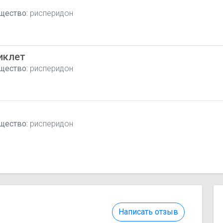
щество:
рисперидон
иклет
щество:
рисперидон
щество:
рисперидон
Написать отзыв