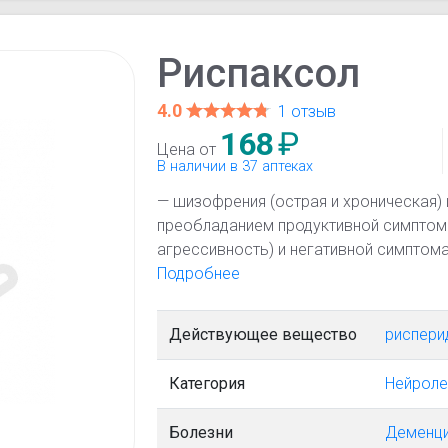
Риспаксол
4.0
1 отзыв
168
₽
Цена от
В наличии в 37 аптеках
— шизофрения (острая и хроническая) 
преобладанием продуктивной симптома
агрессивность) и негативной симптома
социальная отрешенность); — аффекти
Подробнее
психических заболеваниях; — поведенч
деменцией при проявлении симптомов 
Действующее вещество
риспери
физическое насилие), нарушениях деят
психотических симптомах; — в качеств
Категория
Нейроле
маний при биполярных расстройствах; 
расстройств поведения у подростков с
Болезни
Деменц
сниженным интеллектуальным уровнем 