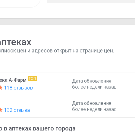
случаях, если деструктивное поведени
аутоагрессия) является ведущим в кли
аптеках
список цен и адресов открыт на странице цен.
ТОП
тека А-Фарм
Дата обновления
более недели назад
118 отзывов
Дата обновления
более недели назад
132 отзыва
 в аптеках вашего города