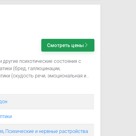
Смотреть цены
и другие психотические состояния с
тики (бред, галлюцинации,
тики (скудость речи, эмоциональная и
вные расстройства при различных
еские расстройства у пациентов с
агрессивности (вспышки гнева,
дон
ельности (возбуждение, бред) или
е вспомогательной терапии при лечении
птики
— в качестве вспомогательной терапии
 15 лет и взрослых пациентов со
ия
,
Психические и нервные растройства
или задержкой умственного развития, в