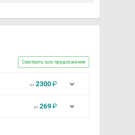
е (агрессивность, импульсивность,
нической картине болезни.
Смотреть все предложения
2300
₽
от
269
₽
от