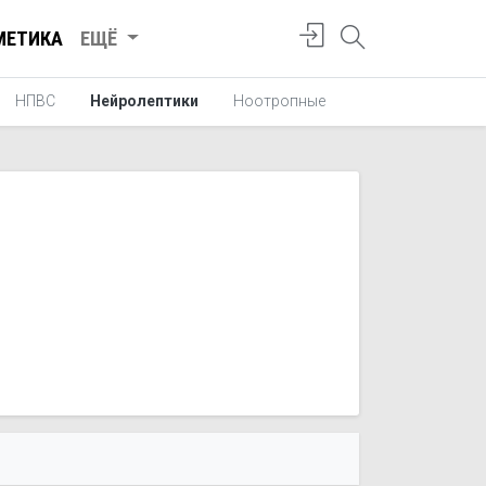
МЕТИКА
ЕЩЁ
НПВС
Нейролептики
Ноотропные
Средства от ука