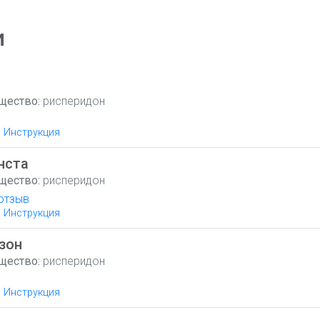
и
щество:
рисперидон
Инструкция
нста
щество:
рисперидон
отзыв
Инструкция
зон
щество:
рисперидон
Инструкция