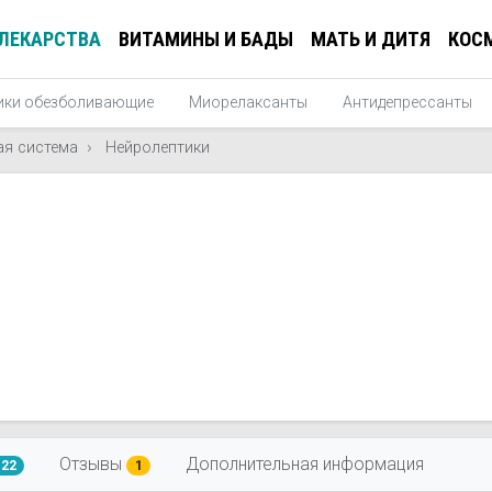
ЛЕКАРСТВА
ВИТАМИНЫ И БАДЫ
МАТЬ И ДИТЯ
КОС
ики обезболивающие
Миорелаксанты
Антидепрессанты
ая система
Нейролептики
Отзывы
Дополнительная информация
122
1