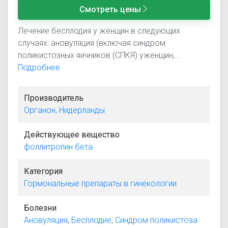
Смотреть цены
Лечение бесплодия у женщин в следующих
случаях: ановуляция (включая синдром
поликистозных яичников (СПКЯ) уженщин,
нечувствительных к лечению кломифеном);
Подробнее
индукция суперовуляции для индукции
множественного развитияфолликулов при
Производитель
проведении искусственного
Органон, Нидерланды
оплодотворения(например, в методиках ЭКО/
ПЭ,ВМИ и ИЦИС). Лечение бесплодия у мужчин в
Действующее вещество
случае недостаточности сперматогенеза при
фоллитропин бета
гипогонадотропном гипогонадизме
Категория
Гормональные препараты в гинекологии
Болезни
Ановуляция
,
Бесплодие
,
Синдром поликистоза