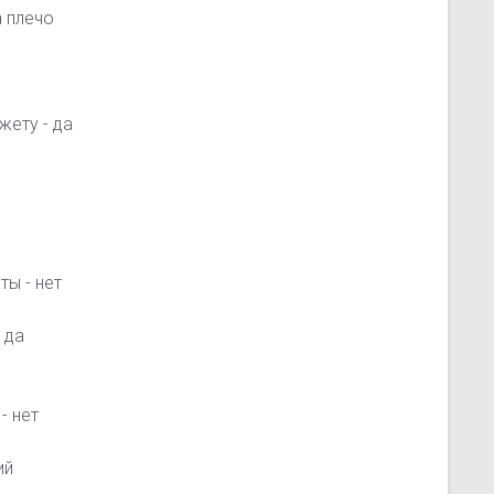
а плечо
ету - да
ы - нет
 да
- нет
ий