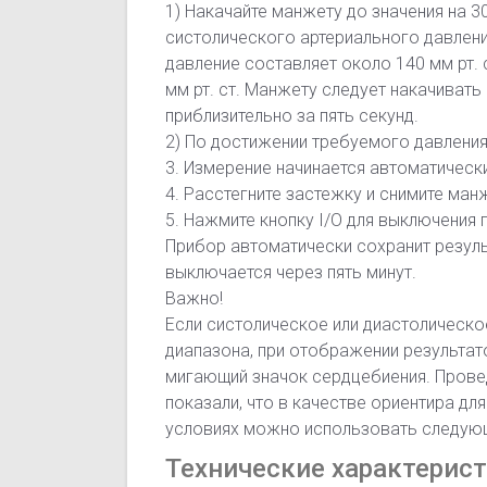
1) Накачайте манжету до значения на 
систолического артериального давлен
давление составляет около 140 мм рт. с
мм рт. ст. Манжету следует накачиват
приблизительно за пять секунд.
2) По достижении требуемого давления
3. Измерение начинается автоматическ
4. Расстегните застежку и снимите ман
5. Нажмите кнопку I/O для выключения 
Прибор автоматически сохранит резуль
выключается через пять минут.
Важно!
Если систолическое или диастолическо
диапазона, при отображении результат
мигающий значок сердцебиения. Прове
показали, что в качестве ориентира д
условиях можно использовать следующ
Технические характерис