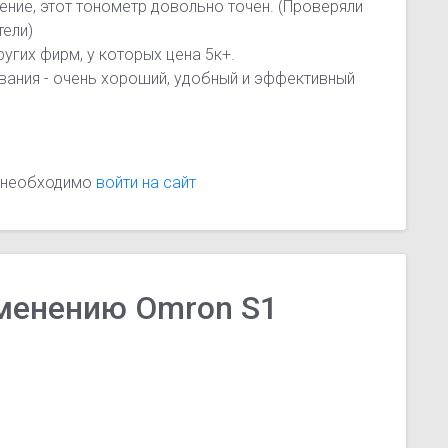
ение, этот тонометр довольно точен. (Проверяли
тели)
ругих фирм, у которых цена 5к+.
вания - очень хороший, удобный и эффективный
м необходимо
войти на сайт
менению Omron S1