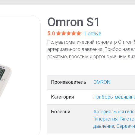
Omron S1
5.0
1 отзыв
Полуавтоматический тонометр Omron S
артериального давления. Прибор наде
памятью, простым и эргономичным ди
Производитель
OMRON
Категория
Приборы медицин
Болезни
Артериальная гипе
Гипертония
,
Гипото
давление
,
Сердечн