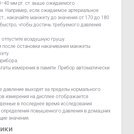
30–40 мм рт. ст. выше ожидаемого
ия. Например, если ожидаемое артериальное
т., накачайте манжету до значения от 170 до 180
ь быстро, чтобы достичь требуемого давления
 отпустите воздушную грушу.
и после остановки накачивания манжеты
жету.
прибора.
таты измерения в памяти. Прибор автоматически
е давление выходят за пределы нормального
ов измерения на дисплее отображается
денные в последнее время исследования
ля определения повышенного давления в домашних
ие значения.
тики