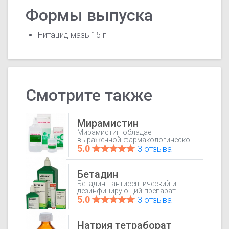
Формы выпуска
Нитацид мазь 15 г
Смотрите также
Мирамистин
Мирамистин обладает
выраженной фармакологической
активностью против
5.0
3 отзыва
большинства возбудителей
заболеваний передающихся
половым путем, таких как
Бетадин
сифилис, гонорея, трихомониаз,
хламидиоз, генитальный герпес,
Бетадин - антисептический и
ВИЧ, вирусные гепатиты,
дезинфицирующий препарат.
генитальный кандидоз и др.
Оказывает бактерицидное
5.0
3 отзыва
Мирамистин является лидером
действие на грамположительные
среди препаратов, применяемых
и грамотрицательные бактерии
для профилактики инфекций
(за исключением Mycobacterium
Натрия тетраборат
передающихся половым путем.
tuberculosis). Активен в