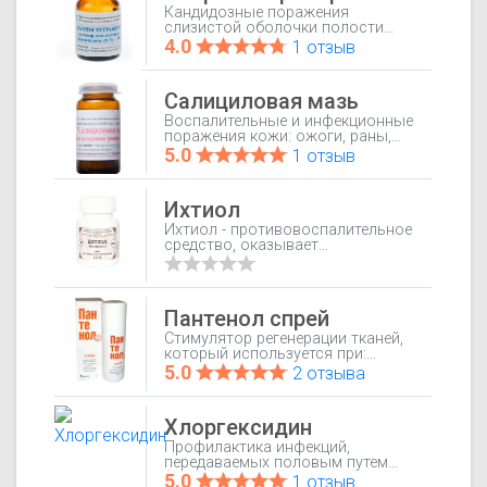
отношении бактерий, грибов,
Кандидозные поражения
вирусов, простейших.
слизистой оболочки полости
Суппозитории изготовлены на
рта, глотки, половых органов.
4.0
1 отзыв
водорастворимой основе и не
оказывают раздражающего
действия.
Салициловая мазь
Воспалительные и инфекционные
поражения кожи: ожоги, раны,
псориаз, жирная себорея, экзема,
5.0
1 отзыв
отрубевидный лишай,
дискератоз, ихтиоз.
Ихтиол
Ихтиол - противовоспалительное
средство, оказывает
местнообезболивающее,
антисептическое,
кератопластическое действие.
Пантенол спрей
Стимулятор регенерации тканей,
который используется при:
Различные повреждения кожи и
5.0
2 отзыва
слизистых оболочек, в том числе
ссадины, ожоги, асептические
послеоперационные раны,
Хлоргексидин
трансплантаты кожи, буллезный
и пузырчатый дерматит.
Профилактика инфекций,
передаваемых половым путем
(хламидиоз, уреаплазмоз,
5.0
1 отзыв