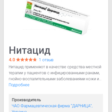
Нитацид
4.0
1 отзыв
Нитацид применяют в качестве средства местной
терапии у пациентов с инфицированными ранами,
гнойно-воспалительными заболеваниями кожи и
мягких тканей (включая трофические язвы,
Подробнее
ампутационные культи конечностей, пролежни,
свищи, флегмоны, послеоперационные раны и
Производитель
абсцессы). Также Нитацид показан при
ЧАО Фармацевтическая фирма “ДАРНИЦА”,
поверхностных и глубоких ожогах II-IV степени.
Украина