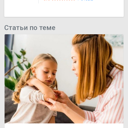
трихомониаз, гонорея, сифилис,
генитальный герпес).
Дезинфекция гнойных ран,
инфицированных ожоговых
поверхностей; лечение инфекций
кожи и слизистых оболочек в
хирургии, в акушерстве и
Статьи по теме
гинекологии, урологии (уретриты,
уретропростатиты),
стоматологии (гингивит,
стоматит, афты, пародонтит,
альвеолит).