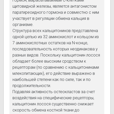
Гормон, вырабатываемый С-клетками
щитовидной железы, является антагонистом
паратиреоидного гормона и совместно с ним
участвует в регуляции обмена кальция в
организме.
Структура всех кальцитонинов представлена
одной цепью из 32 аминокислот и кольцом из
7 аминокислотных остатков на N-конце,
последовательность которых неодинакова у
разных видов. Поскольку кальцитонин лосося
обладает более высоким сродством к
рецепторам (по сравнению с кальцитонинами
млекопитающих), его действие выражено в
наибольшей степени как по силе, так и по
продолжительности.
Подавляя активность остеокластов за счет
воздействия на специфические рецепторы,
кальцитонин лосося существенно снижает
скорость обмена костной ткани до