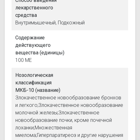
Способ введения
лекарственного
средства
Внутримышечный, Подкожный
Содержание
действующего
вещества (единицы)
100 МЕ
Нозологическая
классификация
МКБ-10 (название)
Злокачественное новообразование бронхов
и легкого;Злокачественное новообразование
молочной железы;Злокачественное
новообразование почки, кроме почечной
лоханки;Множественная
миелома;Гиперпаратиреоз и другие нарушения