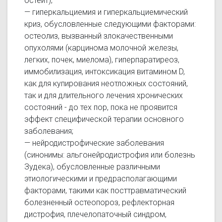
остеит);
— гиперкальциемия и гиперкальциемический
криз, обусловленные следующими факторами:
остеолиз, вызванный злокачественными
опухолями (карцинома молочной железы,
легких, почек, миелома), гиперпаратиреоз,
иммобилизация, интоксикация витамином D,
как для купирования неотложных состояний,
так и для длительного лечения хронических
состояний - до тех пор, пока не проявится
эффект специфической терапии основного
заболевания;
— нейродистрофические заболевания
(синонимы: альгонейродистрофия или болезнь
Зудека), обусловленные различными
этиологическими и предрасполагающими
факторами, такими как посттравматический
болезненный остеопороз, рефлекторная
дистрофия, плечелопаточный синдром,