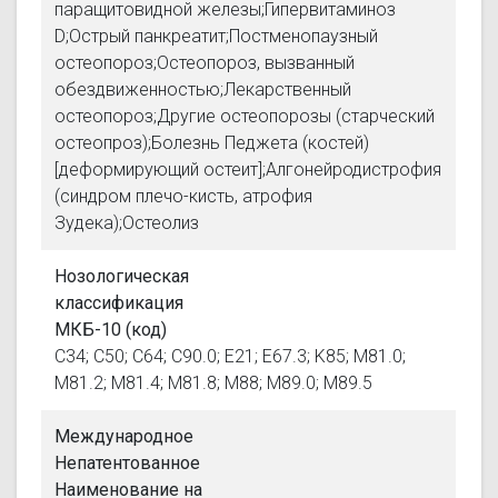
паращитовидной железы;Гипервитаминоз
D;Острый панкреатит;Постменопаузный
остеопороз;Остеопороз, вызванный
обездвиженностью;Лекарственный
остеопороз;Другие остеопорозы (старческий
остеопроз);Болезнь Педжета (костей)
[деформирующий остеит];Алгонейродистрофия
(синдром плечо-кисть, атрофия
Зудека);Остеолиз
Нозологическая
классификация
МКБ-10 (код)
C34; C50; C64; C90.0; E21; E67.3; K85; M81.0;
M81.2; M81.4; M81.8; M88; M89.0; M89.5
Международное
Непатентованное
Наименование на