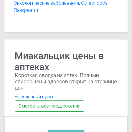
Онкологические заболевания
,
Остеопороз
,
терапии основного заболевания; —
Панкреатит
нейродистрофические заболевания (синонимы:
альгонейродистрофия или болезнь Зудека),
обусловленные различными этиологическими и
предрасполагающими факторами, такими как
посттравматический болезненный остеопороз,
рефлекторная дистрофия, плечелопаточный
Миакальцик цены в
синдром, кау
аптеках
Короткая сводка из аптек. Полный
список цен и адресов открыт на странице
цен.
Населенный пункт
Смотреть все предложения