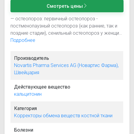
Смотреть цены
— остеопороз: первичный остеопороз -
постменопаузный остеопороз (как ранние, так и
поздние стадии), сенильный остеопороз у женщин
и мужчин; вторичный остеопороз, в частности
Подробнее
вызванный терапией глюкокортикоидами или
иммобилизацией; — боли в костях, связанные с
Производитель
остеолизом и/или остеопенией; — костная болезнь
Novartis Pharma Services AG (Новартис Фарма),
Педжета (деформирующий остеит); —
Швейцария
гиперкальциемия и гиперкальциемический криз,
обусловленные следующими факторами:
Действующее вещество
остеолиз, вызванный злокачественными
кальцитонин
опухолями (карцинома молочной железы, легких,
почек, миелома), гиперпаратиреоз,
Категория
иммобилизация, интоксикация витамином D, как
Корректоры обмена веществ костной ткани
для купирования неотложных состояний, так и для
длительного лечения хронических состояний - до
Болезни
тех пор, пока не проявится эффект специфической