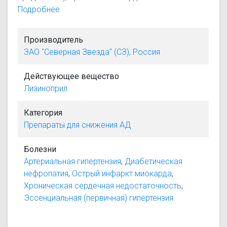
недостаточность (в составе комбинированной
Подробнее
терапии для лечения больных, принимающих
препараты наперстянки и/или диуретики); Раннее
Производитель
лечение острого инфаркта миокарда (в первые 24
ЗАО "Северная Звезда" (СЗ), Россия
часа со стабильными показателями гемодинамики
для поддержания этих показателей и
Действующее вещество
профилактики дисфункции левого желудочка и
Лизиноприл
сердечной недостаточности); Диабетическая
нефропатия (снижения альбуминурии у
Категория
инсулинзависимых больных с нормальным АД и
Препараты для снижения АД
инсулиннезависимых больных с артериальной
гипертензией).
Болезни
Артериальная гипертензия
,
Диабетическая
нефропатия
,
Острый инфаркт миокарда
,
Хроническая сердечная недостаточность
,
Эссенциальная (первичная) гипертензия