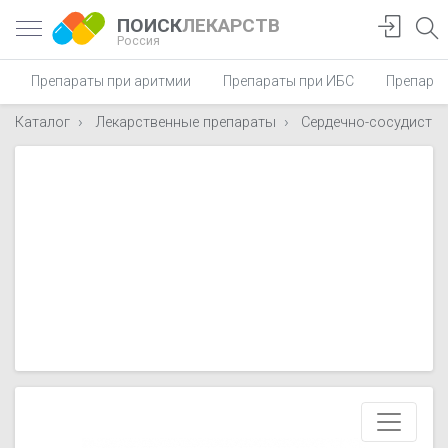
ПОИСК
ЛЕКАРСТВ
Россия
Препараты при аритмии
Препараты при ИБС
Препарат
Каталог
Лекарственные препараты
Сердечно-сосудисты