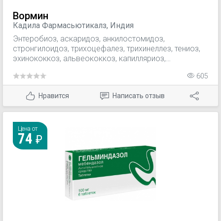
Вормин
Кадила Фармасьютикалз, Индия
Энтеробиоз, аскаридоз, анкилостомидоз,
стронгилоидоз, трихоцефалез, трихинеллез, тениоз,
эхинококкоз, альвеококкоз, капилляриоз,
гнатостомоз, смешанные гельминтозы.
605
Нравится
Написать отзыв
Цена от
74