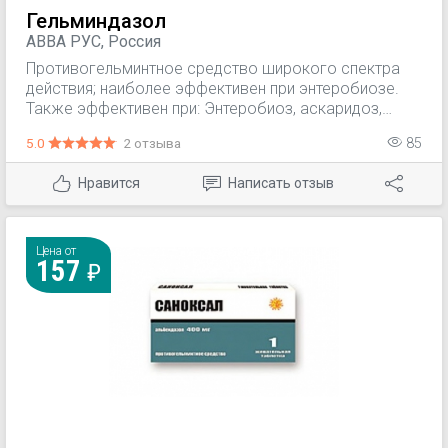
Гельминдазол
АВВА РУС, Россия
Противогельминтное средство широкого спектра
действия; наиболее эффективен при энтеробиозе.
Также эффективен при: Энтеробиоз, аскаридоз,
анкилостомидоз, стронгилоидоз, трихоцефалез,
5.0
2 отзыва
85
трихинеллез, тениоз, эхинококкоз, альвеококкоз,
капилляриоз, гнатостомоз, смешанные гельминтозы.
Нравится
Написать отзыв
Цена от
157