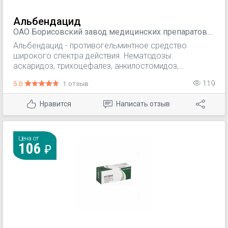
Альбендацид
ОАО Борисовский завод медицинских препаратов
(Боримед), Беларусь
Альбендацид - противогельминтное средство
широкого спектра действия. Нематодозы:
аскаридоз, трихоцефалез, анкилостомидоз,
энтеробиоз, трихниллез, токсокароз, лямблиоз,
5.0
1 отзыв
119
стронгилоидоз; смешанные гельминтозы. Тканевые
цестодозы: нейроцистицеркоз, гидатидозный
Нравится
Написать отзыв
эхинококкоз печени, легких, брюшины; в качестве
вспомогательного средства при хирургическом
лечении альвеолярного эхинококкоза.
Цена от
106