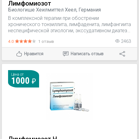
Лимфомиозот
Биологише Хеилмиттел Хеел, Германия
В комплексной терапии при обострении
хронического тонзиллита, лимфаденита, лимфангиита
неспецифической этиологии, экссудативном диатезе,
аллергических заболеваниях.
4.0
1 отзыв
2463
Нравится
Написать отзыв
Цена от
1000