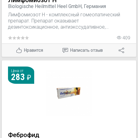
Лимфомиозот Н
Biologische Heilmittel Heel GmbH, Германия
Лимфомиозот Н - комплексный гомеопатический
препарат. Препарат оказывает
дезинтоксикационное, антиэкссудативное,
имумнокорректирующее, противовоспалительное
409
действие, которое базируется на активации
защитных сил организма и нормализации его
Нравится
Написать отзыв
функций.
Цена от
283
Феброфид