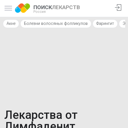
ПОИСК
ЛЕКАРСТВ
Россия
Акне
Болезни волосяных фолликулов
Фарингит
Эн
Лекарства от
Лимфаденит