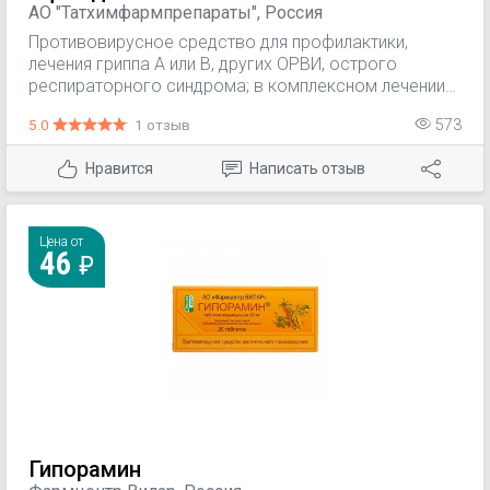
АО "Татхимфармпрепараты", Россия
Противовирусное средство для профилактики,
лечения гриппа А или В, других ОРВИ, острого
респираторного синдрома; в комплексном лечении
острых кишечных инфекций ротавирусной этиологии;
5.0
1 отзыв
573
в комплексном лечении хронического бронхита,
рецидивирующей герпетической инфекции,
Нравится
Написать отзыв
пневмонии; для предупреждения послеоперационных
инфекционных осложнений.
Цена от
46
Гипорамин