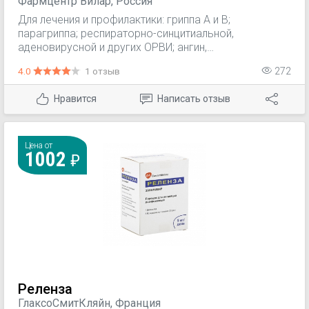
Фармцентр Вилар, Россия
Для лечения и профилактики: гриппа А и В;
парагриппа; респираторно-синцитиальной,
аденовирусной и других ОРВИ; ангин,
развивающихся на фоне ОРВИ и
4.0
1 отзыв
272
сопровождающихся ринитом; острых и
рецидивирующих форм Herpes simplex
Нравится
Написать отзыв
экстрагенитальной и генитальной локализации;
опоясывающего герпеса, ветряной оспы;
цитомегаловирусной инфекции.
Цена от
1002
Реленза
ГлаксоСмитКляйн, Франция