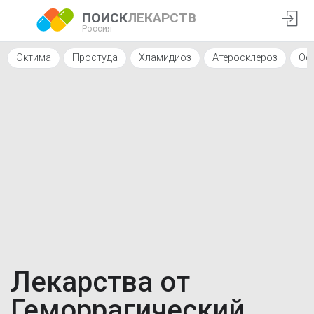
ПОИСК
ЛЕКАРСТВ
Россия
Эктима
Простуда
Хламидиоз
Атеросклероз
Ос
Лекарства от
Геморрагический