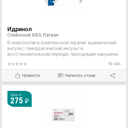
Идринол
Олайнский ХФЗ, Латвия
В неврологии в комплексной терапии: ишемический
инсульт, геморрагический инсульт в
восстановительном периоде, преходящие нарушения
мозгового кровообращения, хронически
444
недостаточность мозгового кровообращения. В
кардиологии в комплексной терапии: ишемическая
Нравится
Написать отзыв
болезнь сердца (стенокардия, инфаркт миокарда),
хроническая сердечная недостаточность,
дисгормональная кардиомиопатия. Пониженная
работоспособность; физическое перенапряжение, в
Цена от
275
т.ч. у спортсменов; послеоперационный период для
ускорения реабилитации. Абстинентный алкогольный
синдром (в комбинации со специфической терапией).