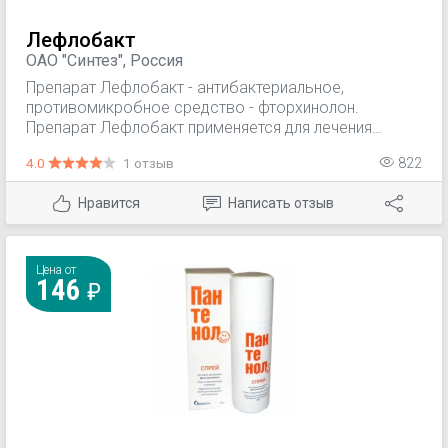
Лефлобакт
ОАО "Синтез", Россия
Препарат Лефлобакт - антибактериальное,
противомикробное средство - фторхинолон.
Препарат Лефлобакт применяется для лечения
бактериальных инфекций, чувствительных к
4.0
1 отзыв
822
левофлоксацину, у взрослых.
Нравится
Написать отзыв
Цена от
146