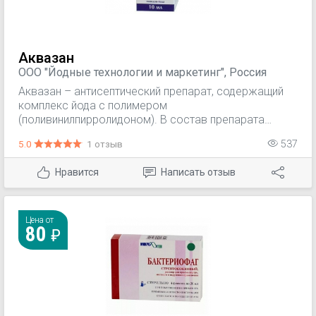
Аквазан
ООО "Йодные технологии и маркетинг", Россия
Аквазан – антисептический препарат, содержащий
комплекс йода с полимером
(поливинилпирролидоном). В состав препарата
Аквазан входит 1% активного йода. Раствор
5.0
1 отзыв
537
оказывает выраженное противомикробное
действие в отношении значительного спектра
Нравится
Написать отзыв
микроорганизмов, кроме того для препарата
характерна антисептическая, дезинфицирующая,
противогрибковая и противопротозойная
активность. Механизм действия препарата связан с
Цена от
80
блокадой аминогрупп клеточных белков.