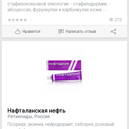
стафилококковой этиологии: - стафилодермии; -
абсцессах, фурункулах и карбункулах кожи; -
гордеолуме и других глубоких воспалениях век; -
273
пиодермии. Вакцина разрешена к применению с 6-
месячного возраста.
Нравится
Написать отзыв
Нафталанская нефть
Ретиноиды, Россия
Псориаз, экзема, нейродермит, себорея, розовый