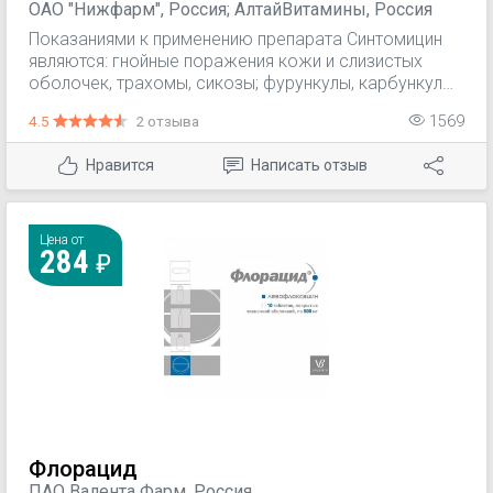
ОАО "Нижфарм", Россия; АлтайВитамины, Россия
Показаниями к применению препарата Синтомицин
являются: гнойные поражения кожи и слизистых
оболочек, трахомы, сикозы; фурункулы, карбункулы;
длительно незаживающие трофические язвы, ожоги
4.5
2 отзыва
1569
II и III степени.
Нравится
Написать отзыв
Цена от
284
Флорацид
ПАО Валента Фарм, Россия