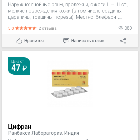
Россия; ОАО Дальхимфарм, Россия; Випс-Мед,
Наружно: гнойные раны, пролежни, ожоги II – III ст.,
Россия
мелкие повреждения кожи (в том числе ссадины,
царапины, трещины, порезы). Местно: блефарит,
конъюнктивит, фурункул наружного слухового
5.0
2 отзыва
380
прохода; остеомиелит, эмпиема околоносовых
пазух, плевры (промывание полостей); острый
Нравится
Написать отзыв
наружный и средний отит, ангина, стоматит, гингивит.
Цена от
47
Цифран
Ранбакси Лабораториз, Индия