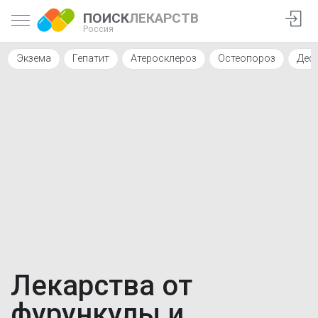
ПОИСК
ЛЕКАРСТВ
Россия
Экзема
Гепатит
Атеросклероз
Остеопороз
Деф
Лекарства от
фурункулы и