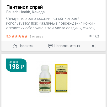
Пантенол спрей
Bausch Health, Канада
Стимулятор регенерации тканей, который
используется при: Различные повреждения кожи и
слизистых оболочек, в том числе ссадины, ожоги,
асептические послеоперационные раны,
5.0
2 отзыва
1631
трансплантаты кожи, буллезный и пузырчатый
дерматит.
Нравится
Написать отзыв
Цена от
198