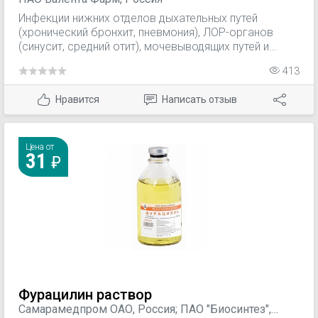
Инфекции нижних отделов дыхательных путей
(хронический бронхит, пневмония), ЛОР-органов
(синусит, средний отит), мочевыводящих путей и
почек (в т.ч. острый пиелонефрит), половых органов
413
(в т.ч. урогенитальный хламидиоз), кожи и мягких
тканей (нагноившиеся атеромы, абсцесс,
Нравится
Написать отзыв
фурункулы).
Цена от
31
Фурацилин раствор
Самарамедпром ОАО, Россия; ПАО "Биосинтез",