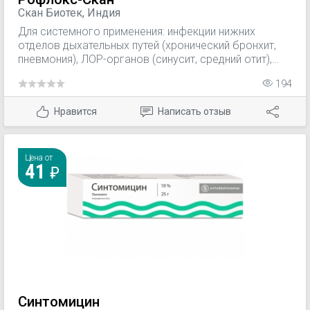
Скан Биотек, Индия
Для системного применения: инфекции нижних
отделов дыхательных путей (хронический бронхит,
пневмония), ЛОР-органов (синусит, средний отит),
мочевыводящих путей и почек (в т.ч. острый
194
пиелонефрит), половых органов (в т.ч.
урогенитальный хламидиоз), кожи и мягких тканей
Нравится
Написать отзыв
(нагноившиеся атеромы, абсцесс, фурункулы). Для
местного применения: лечение инфекций переднего
отдела глаза, вызванных чувствительными к
левофлоксацину микроорганизмами.
Цена от
41
Синтомицин