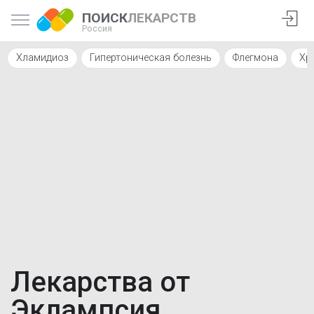
ПОИСК
ЛЕКАРСТВ
Россия
Хламидиоз
Гипертоническая болезнь
Флегмона
Хр
Лекарства от
Эклампсия