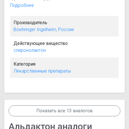
гиперальдостеронизма, аденомы надпочечников,
Подробнее
продуцирующие альдостерон; отечный синдром
при хронической сердечной недостаточности,
Производитель
циррозе печени, нефротическом синдроме,
Boehringer Ingelheim, Россия
нефропатии беременных; артериальная
гипертензия, гипокалиемия, в качестве
Действующее вещество
вспомогательного средства при злокачественной
спиронолактон
гипертонии, гипокалиемии, профилактика
гипокалиемии у больных, получающих сердечные
Категория
гликозиды.
Лекарственные препараты
Показать все 13 аналогов
Альдактон аналоги