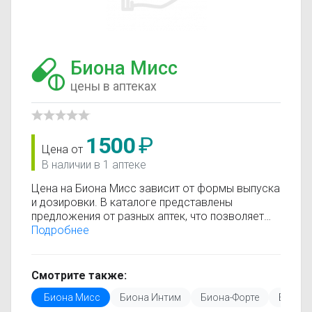
Биона Мисс
цены в аптеках
1500
₽
Цена от
В наличии в 1 аптеке
Цена на Биона Мисс зависит от формы выпуска
и дозировки. В каталоге представлены
предложения от разных аптек, что позволяет
быстро найти, где купить Биона Мисс по
Подробнее
минимальной цене. Информация о стоимости
регулярно обновляется, поэтому вы видите
только актуальные данные.
Смотрите также:
Перед покупкой рекомендуется ознакомиться с
Биона Мисс
Биона Интим
Биона-Форте
Биона
инструкцией по применению, показаниями и