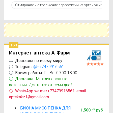
противопоказаниями. При необходимости вы
Отмирание и отторжение пересаженных органов и тканей
можете подобрать аналоги Биона Мисс с
похожим действующим веществом или более
доступной ценой.
Чтобы купить Биона Мисс в ближайшей аптеке,
укажите свой город и сравните предложения.
Это поможет сэкономить время и выбрать
оптимальный вариант по цене и наличию.
топ
Интернет-аптека А-Фарм
Доставка по всему миру
Telegram:
@+77479916561
Время работы:
Пн-Вс: 09:00-18:00
Доставка
: Международные
компании. Доставка от семи дней
WhatsApp wa.me/+77479916561, email
aptekakz1@gmail.com
БИОНА МИСС ПЕНКА ДЛЯ
00
1,500
.
руб