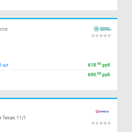
ссе
00
0 шт
618
.
руб
00
690
.
руб
я Тихая, 11/1