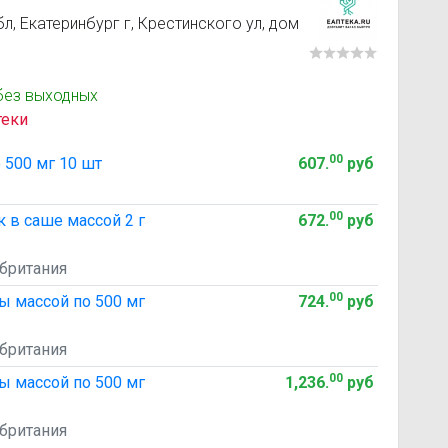
, Екатеринбург г, Крестинского ул, дом
без выходных
теки
00
 500 мг 10 шт
607
.
руб
00
 в саше массой 2 г
672
.
руб
обритания
00
лы массой по 500 мг
724
.
руб
обритания
00
лы массой по 500 мг
1,236
.
руб
обритания