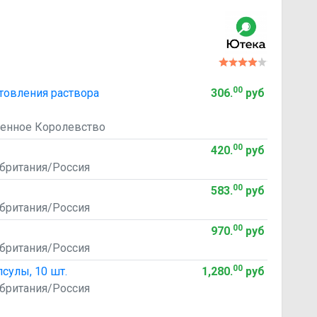
00
товления раствора
306
.
руб
иненное Королевство
00
420
.
руб
кобритания/Россия
00
583
.
руб
кобритания/Россия
00
970
.
руб
кобритания/Россия
00
сулы, 10 шт.
1,280
.
руб
кобритания/Россия