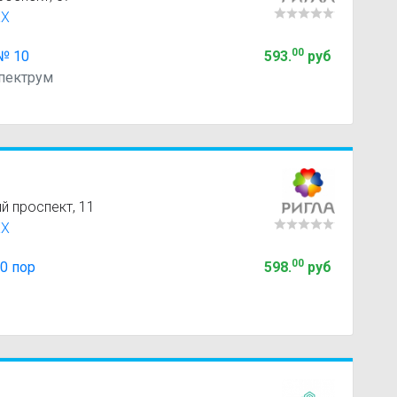
XX
00
№ 10
593
.
руб
пектрум
й проспект, 11
XX
00
0 пор
598
.
руб