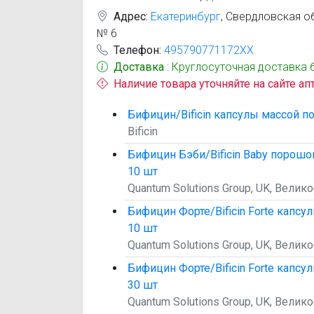
Адрес:
Екатеринбург
,
Свердловская обл
№ 6
Телефон:
495790771172XX
Доставка
: Круглосуточная доставка 
Наличие товара уточняйте на сайте ап
Бифицин/Bificin капсулы массой по
Bificin
Бифицин Бэби/Bificin Baby порошок
10 шт
Quantum Solutions Group, UK, Велик
Бифицин Форте/Bificin Forte капсу
10 шт
Quantum Solutions Group, UK, Велик
Бифицин Форте/Bificin Forte капсу
30 шт
Quantum Solutions Group, UK, Велик