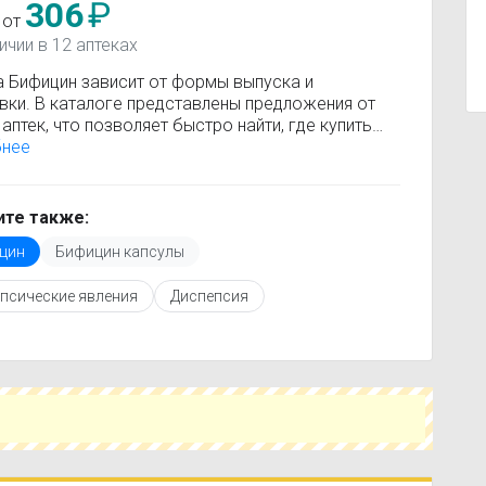
306
₽
 от
ичии в 12 аптеках
а Бифицин зависит от формы выпуска и
вки. В каталоге представлены предложения от
аптек, что позволяет быстро найти, где купить
н по минимальной цене. Информация о
бнее
сти регулярно обновляется, поэтому вы видите
 актуальные данные.
покупкой рекомендуется ознакомиться с
те также:
кцией по применению, показаниями и
цин
Бифицин капсулы
опоказаниями. При необходимости вы можете
ать аналоги Бифицин с похожим действующим
псические явления
Диспепсия
вом или более доступной ценой.
купить Бифицин в ближайшей аптеке, укажите
ород и сравните предложения. Это поможет
мить время и выбрать оптимальный вариант по
наличию.