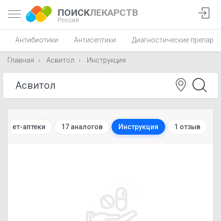
ПОИСК
ЛЕКАРСТВ
Россия
Антибиотики
Антисептики
Диагностические препара
Главная
Асвитол
Инструкция
ернет-аптеки
17 аналогов
Инструкция
1 отзыв