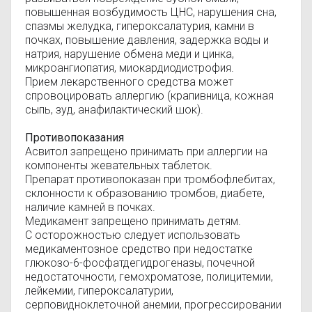
повышенная возбудимость ЦНС, нарушения сна,
спазмы желудка, гипероксалатурия, камни в
почках, повышение давления, задержка воды и
натрия, нарушение обмена меди и цинка,
микроангиопатия, миокардиодистрофия.
Прием лекарственного средства может
спровоцировать аллергию (крапивница, кожная
сыпь, зуд, анафилактический шок).
Противопоказания
Асвитол запрещено принимать при аллергии на
компоненты жевательных таблеток.
Препарат противопоказан при тромбофлебитах,
склонности к образованию тромбов, диабете,
наличие камней в почках.
Медикамент запрещено принимать детям.
С осторожностью следует использовать
медикаментозное средство при недостатке
глюкозо-6-фосфатдегидрогеназы, почечной
недостаточности, гемохроматозе, полицитемии,
лейкемии, гипероксалатурии,
серповидноклеточной анемии, прогрессировании