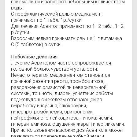
приема пищи и запивают небольшим количеством
воды.
С профилактической целью медикамент
принимают по 1 табл. 1р./сутки.
Для лечения Асвитол принимают по 1–2 табл. 1–2
р./сутки.
Взрослым нельзя принимать свыше 1 г витамина
С (5 таблеток) в сутки.
Побочные действия
Лечение Асвитолом часто сопровождается
головной болью, чувством усталости.
Нечасто терапия медикаментом становится
причиной развития рвоты, тромбоцитоза,
раздражения слизистой пищеварительной
системы, тошноты, диареи, угнетения работы
поджелудочной железы отвечающей за
выработку инсулина, глюкозурии,
гиперпротромбинемии, эритропении,
нейтрофильного лейкоцитоза, гипокалиемии,
гипервитаминоза, ощущения жара, гипергликемии.
При использовании высоких доз Асвитола может
развиваться повреждение зубной эмали,