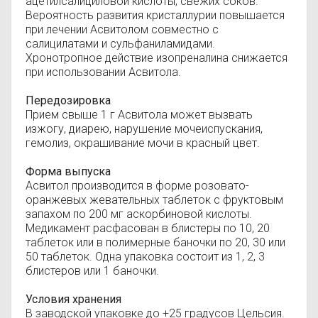
ацетилсалициловой кислоты, свежих соков.
Вероятность развития кристаллурии повышается
при лечении Асвитолом совместно с
салицилатами и сульфаниламидами.
Хронотропное действие изопреналина снижается
при использовании Асвитола.
Передозировка
Прием свыше 1 г Асвитола может вызвать
изжогу, диарею, нарушение мочеиспускания,
гемолиз, окрашивание мочи в красный цвет.
Форма выпуска
Асвитол производится в форме розовато-
оранжевых жевательных таблеток с фруктовым
запахом по 200 мг аскорбиновой кислоты.
Медикамент расфасован в блистеры по 10, 20
таблеток или в полимерные баночки по 20, 30 или
50 таблеток. Одна упаковка состоит из 1, 2, 3
блистеров или 1 баночки.
Условия хранения
В заводской упаковке до +25 градусов Цельсия.