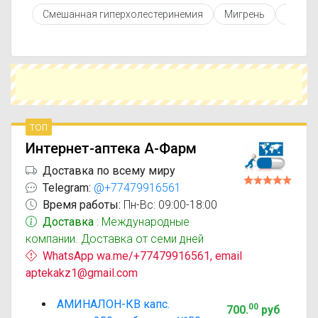
противопоказаниями. При необходимости вы
Смешанная гиперхолестеринемия
Мигрень
Микоз
можете подобрать аналоги Аминалон-КВ с
похожим действующим веществом или более
доступной ценой.
Чтобы купить Аминалон-КВ в ближайшей
аптеке, укажите свой город и сравните
предложения. Это поможет сэкономить время
и выбрать оптимальный вариант по цене и
наличию.
топ
Интернет-аптека А-Фарм
Доставка по всему миру
Telegram:
@+77479916561
Время работы:
Пн-Вс: 09:00-18:00
Доставка
: Международные
компании. Доставка от семи дней
WhatsApp wa.me/+77479916561, email
aptekakz1@gmail.com
АМИНАЛОН-КВ капс.
00
700
.
руб