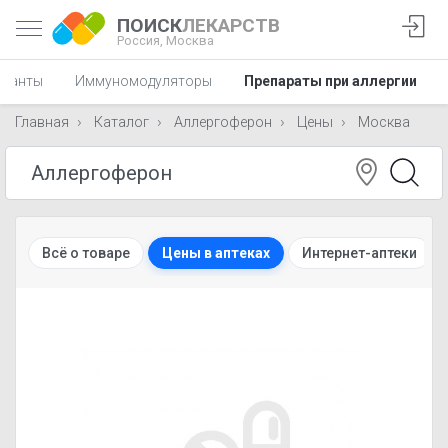
ПОИСК
ЛЕКАРСТВ
Россия,
Москва
ссанты
Иммуномодуляторы
Препараты при аллергии
Главная
Каталог
Аллергоферон
Цены
Москва
Всё о товаре
Цены в аптеках
Интернет-аптеки