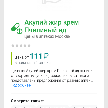
Акулий жир крем
Пчелиный яд
цены в аптеках Москвы
111
₽
Цена от
В наличии в 1 аптеке
Цена на Акулий жир крем Пчелиный яд зависит
от формы выпуска и дозировки. В каталоге
представлены предложения от разных аптек,
что позволяет быстро найти, где купить Акулий
Подробнее
жир крем Пчелиный яд по минимальной цене.
Информация о стоимости регулярно
обновляется, поэтому вы видите только
Смотрите также:
актуальные данные.