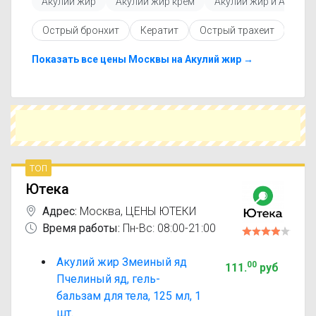
Акулий жир
Акулий жир крем
Акулий жир и Акация
Перед покупкой рекомендуется ознакомиться с
инструкцией по применению, показаниями и
Острый бронхит
Кератит
Острый трахеит
Ост
противопоказаниями. При необходимости вы
можете подобрать аналоги Акулий жир крем
Пчелиный яд с похожим действующим
Показать все цены Москвы на Акулий жир →
веществом или более доступной ценой.
Чтобы купить Акулий жир крем Пчелиный яд в
ближайшей аптеке, укажите свой город и
сравните предложения. Это поможет
сэкономить время и выбрать оптимальный
вариант по цене и наличию.
топ
Ютека
Адрес:
Москва
,
ЦЕНЫ ЮТЕКИ
Время работы:
Пн-Вс: 08:00-21:00
Акулий жир Змеиный яд
00
111
.
руб
Пчелиный яд, гель-
бальзам для тела, 125 мл, 1
шт.