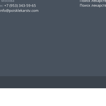
, Москва
Поиск лекарст
Поиск лекарств
н:
+7 (953) 343-59-65
info@poisklekarstv.com