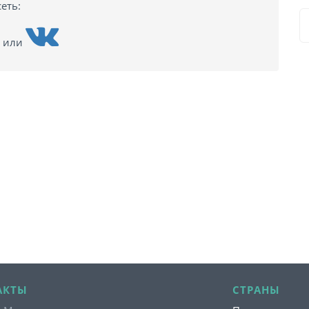
еть:
или
АКТЫ
СТРАНЫ