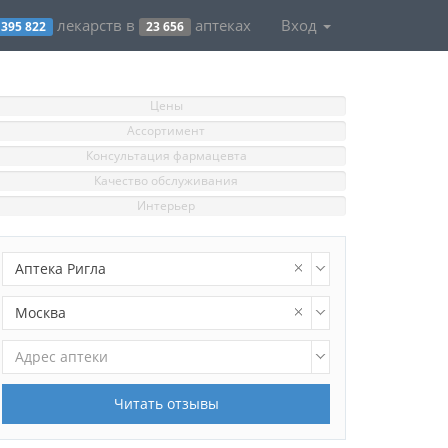
лекарств в
аптеках
Вход
395 822
23 656
Цены
Ассортимент
Консультация фармацевта
Качество обслуживания
Интерьер
Аптека Ригла
Москва
Адрес аптеки
Читать отзывы