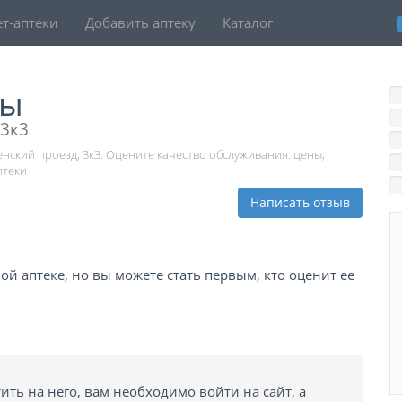
т-аптеки
Добавить аптеку
Каталог
вы
 3к3
енский проезд, 3к3. Оцените качество обслуживания: цены,
птеки
Написать отзыв
й аптеке, но вы можете стать первым, кто оценит ее
ить на него, вам необходимо войти на сайт, а