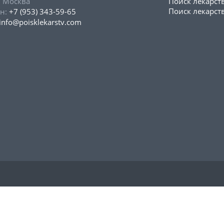
, Москва
Поиск лекарст
Поиск лекарств
н:
+7 (953) 343-59-65
info@poisklekarstv.com