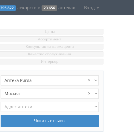
лекарств в
аптеках
Вход
395 822
23 656
Цены
Ассортимент
Консультация фармацевта
Качество обслуживания
Интерьер
Аптека Ригла
Москва
Адрес аптеки
Читать отзывы