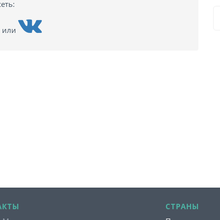
еть:
или
АКТЫ
СТРАНЫ