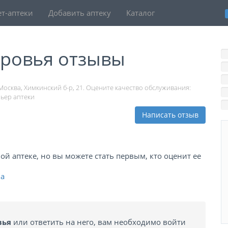
т-аптеки
Добавить аптеку
Каталог
оровья отзывы
Москва, Химкинский б-р, 21. Оцените качество обслуживания:
рьер аптеки
Написать отзыв
й аптеке, но вы можете стать первым, кто оценит ее
ва
вья
или ответить на него, вам необходимо войти