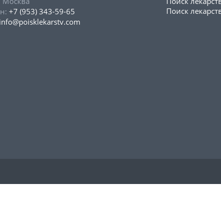
, Москва
Поиск лекарст
Поиск лекарств
н:
+7 (953) 343-59-65
info@poisklekarstv.com