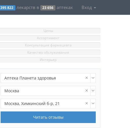
лекарств в
аптеках
Вход
395 822
23 656
Цены
Ассортимент
Консультация фармацевта
Качество обслуживания
Интерьер
Аптека Планета здоровья
Москва
Москва, Химкинский б-р, 21
Читать отзывы