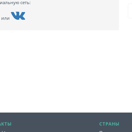
циальную сеть:
или
АКТЫ
СТРАНЫ