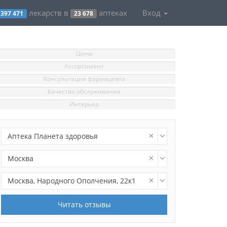
лекарств в
аптеках
Вход
397 471
23 678
Цены
Ассортимент
Консультация фармацевта
Качество обслуживания
Интерьер
Аптека Планета здоровья
Москва
Москва, Народного Ополчения, 22к1
Читать отзывы