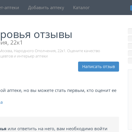
т-аптеки
Добавить аптеку
Каталог
оровья отзывы
ия, 22к1
 Москва, Народного Ополчения, 22к1. Оцените качество
цевтов и интерьер аптеки
Написать отзыв
й аптеке, но вы можете стать первым, кто оценит ее
ва
вья
или ответить на него, вам необходимо войти