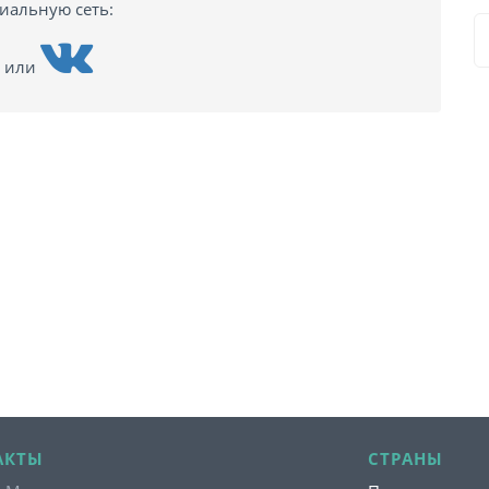
циальную сеть:
или
АКТЫ
СТРАНЫ