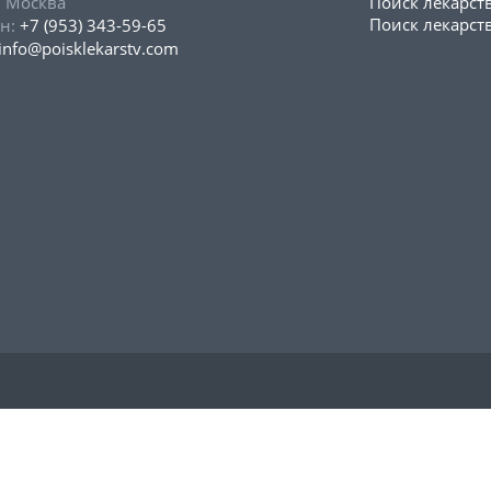
, Москва
Поиск лекарст
Поиск лекарств
н:
+7 (953) 343-59-65
info@poisklekarstv.com