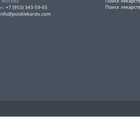
, Москва
Поиск лекарст
Поиск лекарств
н:
+7 (953) 343-59-65
info@poisklekarstv.com