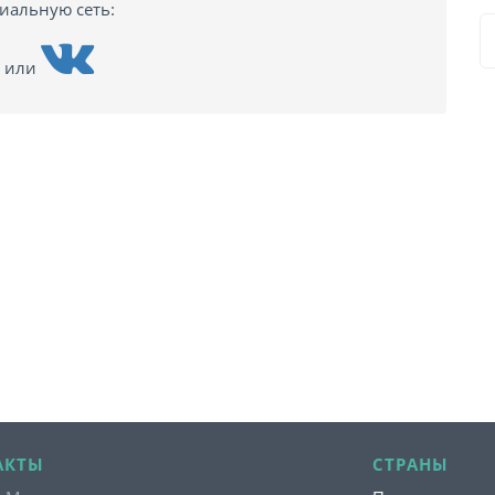
циальную сеть:
или
АКТЫ
СТРАНЫ