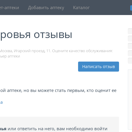
т-аптеки
Добавить аптеку
Каталог
оровья отзывы
1
Москва, Игарский проезд, 11. Оцените качество обслуживания:
рьер аптеки
Написать отзыв
й аптеке, но вы можете стать первым, кто оценит ее
ва
вья
или ответить на него, вам необходимо войти