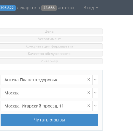
лекарств в
аптеках
Вход
395 822
23 656
Цены
Ассортимент
Консультация фармацевта
Качество обслуживания
Интерьер
Аптека Планета здоровья
Москва
Москва, Игарский проезд, 11
Читать отзывы