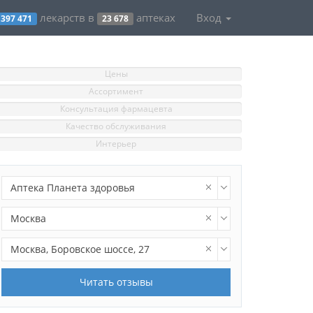
лекарств в
аптеках
Вход
397 471
23 678
Цены
Ассортимент
Консультация фармацевта
Качество обслуживания
Интерьер
Аптека Планета здоровья
Москва
Москва, Боровское шоссе, 27
Читать отзывы