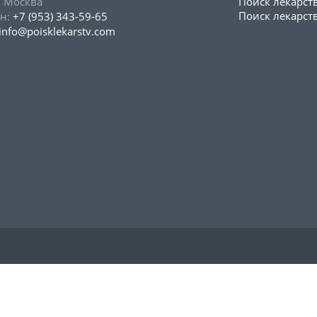
, Москва
Поиск лекарст
Поиск лекарств
н:
+7 (953) 343-59-65
info@poisklekarstv.com