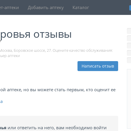
т-аптеки
Добавить аптеку
Каталог
оровья отзывы
7
Москва, Боровское шоссе, 27. Оцените качество обслуживания:
рьер аптеки
Написать отзыв
й аптеке, но вы можете стать первым, кто оценит ее
ва
вья
или ответить на него, вам необходимо войти