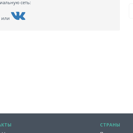
циальную сеть:
или
АКТЫ
СТРАНЫ