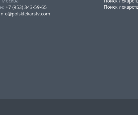
, Москва
Поиск лекарст
Поиск лекарств
н:
+7 (953) 343-59-65
info@poisklekarstv.com