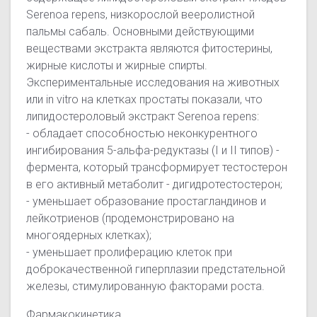
Serenoа repens, низкорослой вееролистной
пальмы сабаль. Основными действующими
веществами экстракта являются фитостерины,
жирные кислоты и жирные спирты.
Экспериментальные исследования на животных
или in vitro на клетках простаты показали, что
липидостероловый экстракт Serenoa repens:
- обладает способностью неконкурентного
ингибирования 5-альфа-редуктазы (I и II типов) -
фермента, который трансформирует тестостерон
в его активный метаболит - дигидротестостерон;
- уменьшает образование простагландинов и
лейкотриенов (продемонстрировано на
многоядерных клетках);
- уменьшает пролиферацию клеток при
доброкачественной гиперплазии предстательной
железы, стимулированную факторами роста.
Фармакокинетика