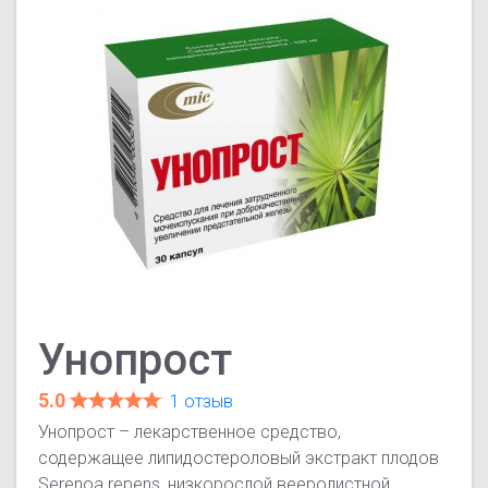
Унопрост
5.0
1 отзыв
Унопрост – лекарственное средство,
содержащее липидостероловый экстракт плодов
Serenoа repens, низкорослой вееролистной