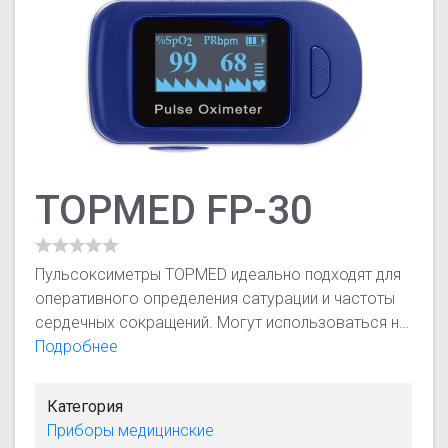
TOPMED FP-30
Пульсоксиметры TOPMED идеально подходят для
оперативного определения сатурации и частоты
сердечных сокращений. Могут использоваться на
дому, в службах скорой помощи, терапевтических
Подробнее
отделениях и при скрининговых обследованиях
для контроля состояния пациентов при тяжелых
Категория
заболеваниях органов дыхания.
Приборы медицинские