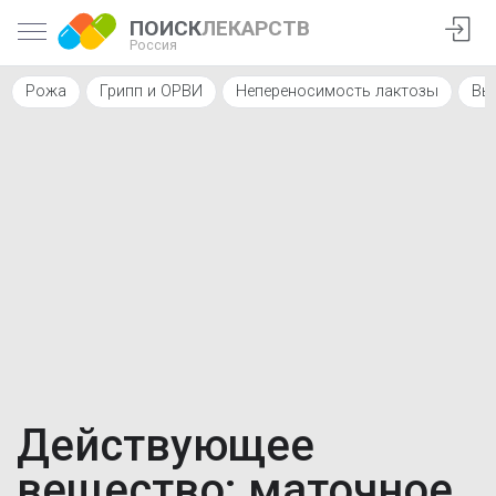
ПОИСК
ЛЕКАРСТВ
Россия
Рожа
Грипп и ОРВИ
Непереносимость лактозы
Вы
Действующее
вещество: маточное