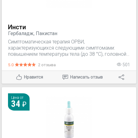
Инсти
Гербаладж, Пакистан
Симптоматическая терапия ОРВИ,
характеризующихся следующими симптомами:
повышением температуры тела (до 38 °C), головной
болью, заложенностью носа, болезненностью при
5.0
2 отзыва
501
глотании, кашлем.
Нравится
Написать отзыв
Цена от
34