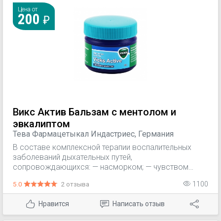
Цена от
200
Викс Актив Бальзам с ментолом и
эвкалиптом
Тева Фармацетыкал Индастриес, Германия
В составе комплексной терапии воспалительных
заболеваний дыхательных путей,
сопровождающихся: — насморком; — чувством
заложенности носа; — кашлем и болью в горле.
5.0
2 отзыва
1100
Действие препарата Викс актив бальзам
обусловлено входящими в его состав
Нравится
Написать отзыв
компонентами. Викс актив бальзам оказывает
местнораздражающее, противовоспалительное и