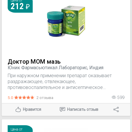
Цена от
212
Доктор МОМ мазь
Юник Фармасьютикал Лабораторис, Индия
При наружном применении препарат оказывает
раздражающее, отвлекающее,
противовоспалительное и антисептическое
действие. В составе комплексной терапии острых
5.0
2 отзыва
599
респираторных заболеваний, сопровождающихся
насморком, ощущением заложенности носа,
Нравится
Написать отзыв
кашлем. Симптоматическая терапия мышечной боли,
боли в спине, головной боли.
Цена от