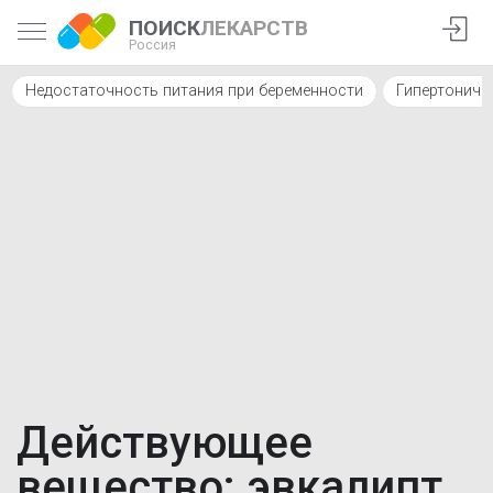
ПОИСК
ЛЕКАРСТВ
Россия
Недостаточность питания при беременности
Гипертониче
Действующее
вещество: эвкалипт