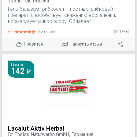
Твинс Тэк, Россия
Гель-бальзам Грибкосепт - противогрибковый
препарат, способствует снижению воспаления,
нормализует микрофлору. Обладает
антисептическим и ранозаживляющим свойствами.
5.0
2 отзыва
1694
Снимает зуд, оказывает дезодорирующее действие.
Drieline - компонент с защитной функцией, укрепляет
Нравится
Написать отзыв
иммунную систему кожи, стимулирует обновление
клеток, восстанавливает разрушенный коллаген.
Цена от
142
Lacalut Aktiv Herbal
Dr. Theiss Naturwaren GmbH, Германия