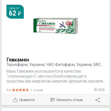
антисептическое действие. Снижение степени
заложенности носа при однократном нанесении
Цена от
62
препарата наблюдается до 8 ч.
Гевкамен
Тернофарм, Украина; ЧАО Фитофарм, Украина; ЗАО
"ФФ Виола", Украина; ЗАО "Московская
Мазь Гэвкамен используется в качестве
фармацевтическая фабрика", Россия
"отвлекающего", местнообезболивающего
средства при невралгии, миалгии, артралгии, миозите.
5.0
1 отзыв
828
Нравится
Написать отзыв