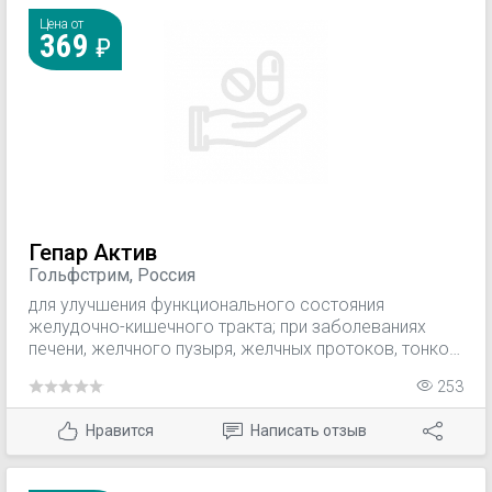
Цена от
369
Гепар Актив
Гольфстрим, Россия
для улучшения функционального состояния
желудочно-кишечного тракта; при заболеваниях
печени, желчного пузыря, желчных протоков, тонкой
и толстой кишки, мочевого пузыря, почек,
253
поджелудочной железы; для профилактики
обострений язвенной болезни, при дисбактериозе;
Нравится
Написать отзыв
при заболеваниях желудка (улучшает
кровоснабжение, секреторную функцию желудка);
при различных нарушениях обмена веществ: