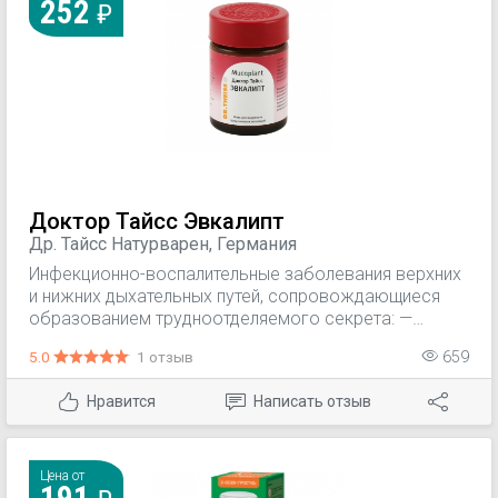
252
Доктор Тайсс Эвкалипт
Др. Тайсс Натурварен, Германия
Инфекционно-воспалительные заболевания верхних
и нижних дыхательных путей, сопровождающиеся
образованием трудноотделяемого секрета: —
фарингит; — ларингит; — трахеит; — бронхит.
5.0
1 отзыв
659
Нравится
Написать отзыв
Цена от