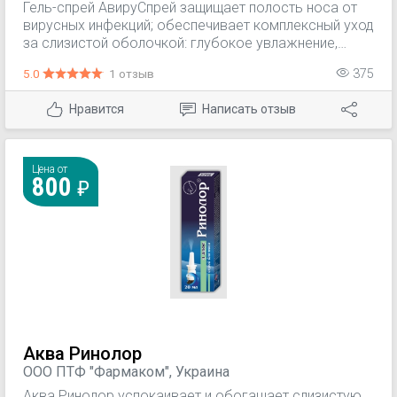
Гель-спрей АвируСпрей защищает полость носа от
вирусных инфекций; обеспечивает комплексный уход
за слизистой оболочкой: глубокое увлажнение,
восстановление, укрепление; активные компоненты
5.0
1 отзыв
375
оказывают бактерицидное и
противовоспалительное действие.
Нравится
Написать отзыв
Цена от
800
Аква Ринолор
ООО ПТФ "Фармаком", Украина
Аква Ринолор успокаивает и обогащает слизистую