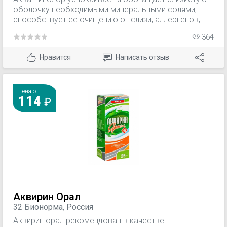
оболочку необходимыми минеральными солями,
способствует ее очищению от слизи, аллергенов,
уличной и комнатной пыли. Аква Ринолор подходит
364
часто болеющим детям и взрослым, используется
для профилактики инфекционных заболеваний (
Нравится
Написать отзыв
ОРВИ, грипп и др.) в период эпидемий респираторных
заболеваний, а также рекомендован в комплексной
терапии у детей с увеличенными аденоидами.
Цена от
114
Аквирин Орал
32 Бионорма, Россия
Аквирин орал рекомендован в качестве