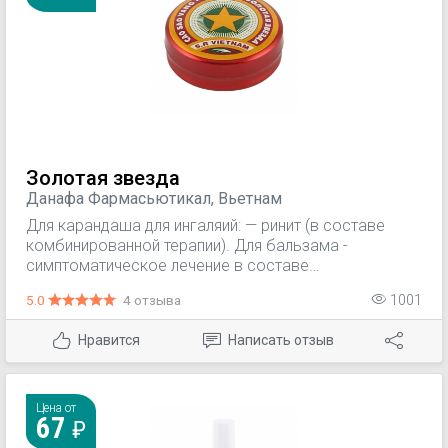
Золотая звезда
Данафа Фармасьютикал, Вьетнам
Для карандаша для ингаляий: — ринит (в составе
комбинированной терапии). Для бальзама -
симптоматическое лечение в составе
комбинированной терапии: — грипп; — простудные
5.0
4 отзыва
1001
заболевания; — головная боль; — ринит; — укусы
насекомых.
Нравится
Написать отзыв
Цена от
67