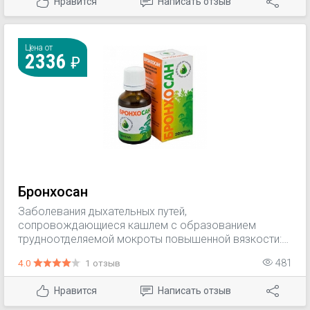
Нравится
Написать отзыв
Цена от
2336
Бронхосан
Заболевания дыхательных путей,
сопровождающиеся кашлем с образованием
трудноотделяемой мокроты повышенной вязкости:
— трахеобронхит; — обструктивный бронхит; —
4.0
1 отзыв
481
эмфизема легких; — бронхоэктатическая болезнь; —
бронхиальная астма; — пневмокониоз; —
Нравится
Написать отзыв
муковисцидоз.