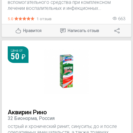
вспомогательного средства при комплексном
лечении воспалительных и инфекционных
заболеваний полости рта и гортани: ангина тонзиллит
5.0
1 отзыв
663
фарингит ларингит до и после оперативных
вмешательств в полости рта и гортани афтозные и
Нравится
Написать отзыв
язвенные стоматиты грибковые поражения полости
рта и гортани вспомогательное лечение при ОРВИ.
Цена от
50
Аквирин Рино
32 Бионорма, Россия
острый и хронический ринит; синуситы; до и после
оперативных вмешательств, а также травмах