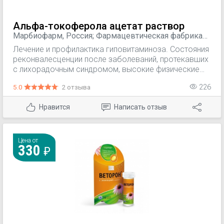
Альфа-токоферола ацетат раствор
Марбиофарм, Россия; Фармацевтическая фабрика
Санкт-Петербурга, Россия
Лечение и профилактика гиповитаминоза. Состояния
реконвалесценции после заболеваний, протекавших
с лихорадочным синдромом, высокие физические
нагрузки, пожилой возраст, заболевания связочного
5.0
2 отзыва
226
аппарата и мышц. Климактерические вегетативные
нарушения. Неврастения при переутомлении,
Нравится
Написать отзыв
астенический неврастенический синдром, первичная
мышечная дистрофия, посттравматическая,
постинфекционная вторичная миопатия.
Дегенеративные и пролиферативные изменения
Цена от
330
суставов и связочного аппарата позвоночника и
крупных суставов.