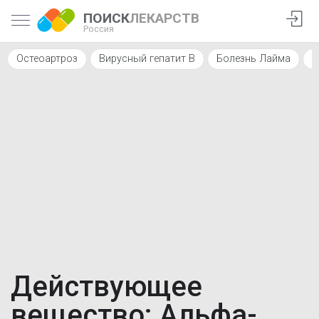
ПОИСК
ЛЕКАРСТВ
Россия
Остеоартроз
Вирусный гепатит В
Болезнь Лайма
Д
Действующее
вещество: Альфа-