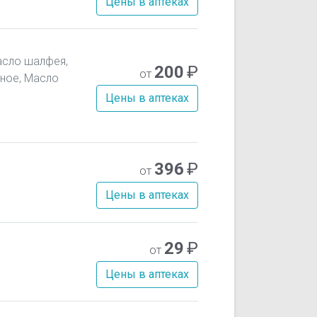
Цены в аптеках
асло шалфея,
200
₽
от
тное, Масло
Цены в аптеках
396
₽
от
Цены в аптеках
29
₽
от
Цены в аптеках