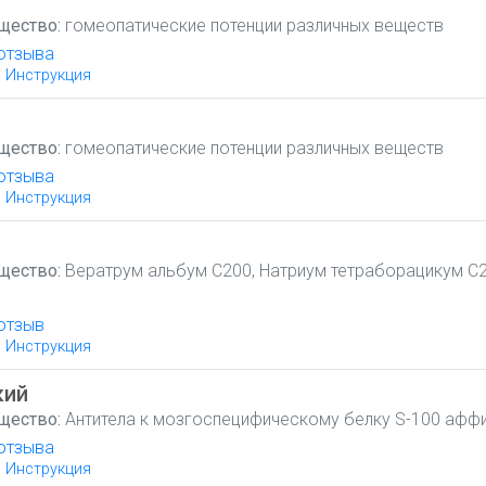
щество:
гомеопатические потенции различных веществ
отзыва
Инструкция
щество:
гомеопатические потенции различных веществ
отзыва
Инструкция
щество:
Вератрум альбум С200, Натриум тетраборацикум С2
отзыв
Инструкция
кий
щество:
Антитела к мозгоспецифическому белку S-100 афф
отзыва
Инструкция