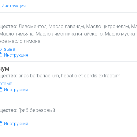
Инструкция
щество:
Левоментол, Масло лаванды, Масло цитронеллы, М
Масло тимьяна, Масло лимонника китайского, Масло муска
ное масло лимона
отзыва
Инструкция
нум
щество:
anas barbariaelium, hepatic et cordis extractum
отзыв
Инструкция
щество:
Гриб березовый
Инструкция