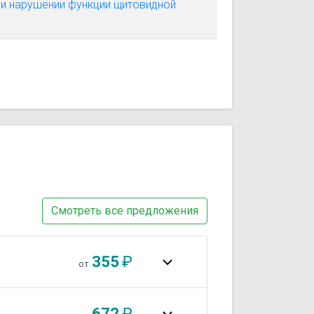
и нарушении функции щитовидной
Смотреть все предложения
355
₽
от
672
₽