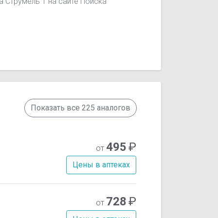
а Струмель Т на сайте Поиска
Показать все 225 аналогов
495
₽
от
Цены в аптеках
728
₽
от