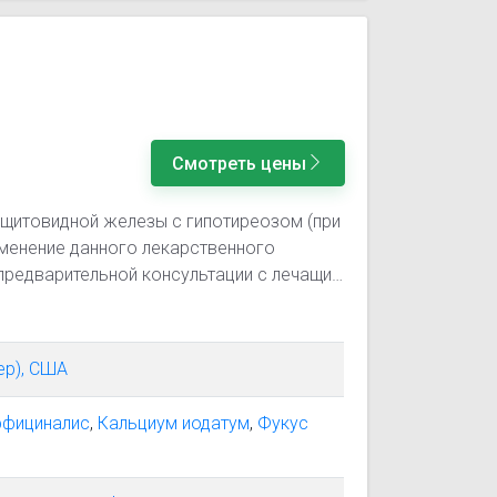
Смотреть цены
 щитовидной железы с гипотиреозом (при
менение данного лекарственного
предварительной консультации с лечащим
ер), США
ффициналис
,
Кальциум иодатум
,
Фукус