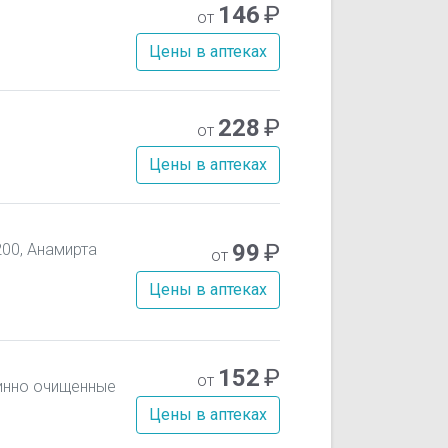
146
₽
от
Цены в аптеках
228
₽
от
Цены в аптеках
99
₽
00, Анамирта
от
Цены в аптеках
152
₽
от
инно очищенные
Цены в аптеках