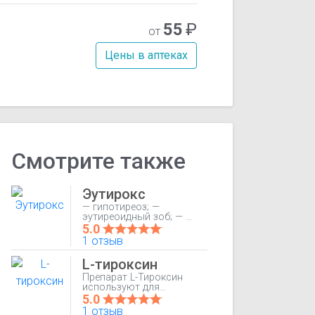
55
₽
от
Цены в аптеках
Смотрите также
Эутирокс
— гипотиреоз; —
эутиреоидный зоб; — в
качестве
5.0
заместительной
1 отзыв
терапии и для
профилактики
L-тироксин
рецидива зоба после
резекции щитовидной
Препарат L-Тироксин
железы; — рак
используют для
щитовидной железы
заместительной
5.0
(после оперативного
терапии при
1 отзыв