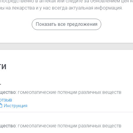
епосредственно в аптеках или следите за обновлением цен н
ы на лекарства и у нас всегда актуальная информация.
Показать все предложения
ги
т
щество:
гомеопатические потенции различных веществ
отзыв
Инструкция
щество:
гомеопатические потенции различных веществ