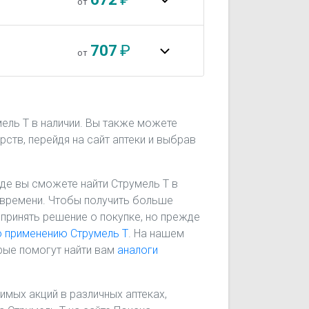
от
707
₽
от
мель Т в наличии. Вы также можете
рств, перейдя на сайт аптеки и выбрав
 где вы сможете найти Струмель Т в
го времени. Чтобы получить больше
 принять решение о покупке, но прежде
о применению Струмель Т
. На нашем
рые помогут найти вам
аналоги
имых акций в различных аптеках,