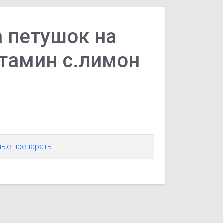
а петушок на
итамин с.лимон
ные препараты