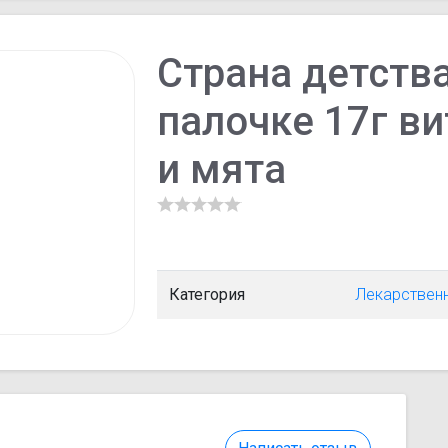
Страна детств
палочке 17г в
и мята
Категория
Лекарствен