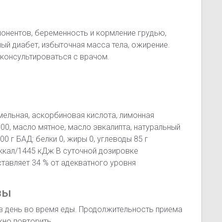
онентов, беременность и кормление грудью,
ый диабет, избыточная масса тела, ожирение.
консультироваться с врачом.
мельная, аскорбиновая кислота, лимонная
100, масло мятное, масло эвкалипта, натуральный
0 г БАД: белки 0, жиры 0, углеводы 85 г
 ккал/1445 кДж В суточной дозировке
оставляет 34 % от адекватного уровня
зы
в день во время еды. Продолжительность приема
жно повторить.