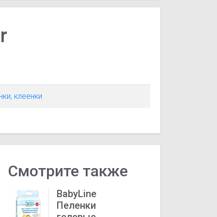
r
нки, клеенки
Смотрите также
BabyLine
Пеленки
гелевые