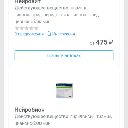
Нейровит
Действующее вещество:
тиамина
гидрохлорид, пиридоксина гидрохлорид,
цианокобаламин
3 предложения
Инструкция
475
₽
от
Цены в аптеках
Нейробион
Действующее вещество:
пиридоксин, тиамин,
цианокобаламин