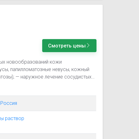
Смотреть цены
ных новообразований кожи
усы, папилломатозные невусы, кожный
атозы); — наружное лечение сосудистых
(старческая гемангиома, ангиокератома,
ечение доброкачественных образований
кновенные бородавки, подошвенные
 Россия
ломы); — наружное лечение
опухолей кожи (базально-клеточный рак
ты раствор