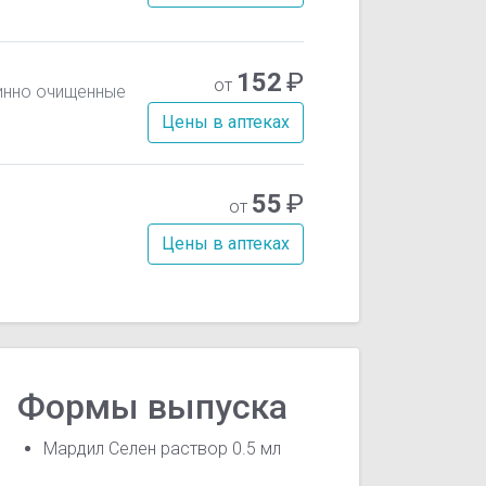
152
₽
от
инно очищенные
Цены в аптеках
55
₽
от
Цены в аптеках
Формы выпуска
Мардил Селен раствор 0.5 мл