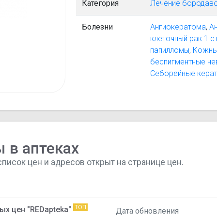
Категория
Лечение бородаво
Болезни
Ангиокератома
,
А
клеточный рак 1 с
папилломы
,
Кожны
беспигментные не
Себорейные кера
 в аптеках
список цен и адресов открыт на странице цен.
ТОП
ых цен "REDapteka"
Дата обновления