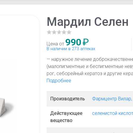
Мардил Селен
990
₽
Цена от
В наличии в 273 аптеках
— наружное лечение доброкачествен
(малопигментные и беспигментные нев
рог, себорейный кератоз и другие кер
доброкачественных новообразований 
Подробнее
ангиоматозный невус); — наружное л
кожи вирусного происхождения (обы
Производитель
Фармцентр Вилар,
бородавки, плоские бородавки, папил
неметастазирующих злокачественных 
Действующее
селенистой кисло
1 степени).
вещество