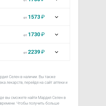
от
1573
₽
от
1730
₽
от
2239
₽
от
рдил Селен в наличии. Вы также
ка лекарств, перейдя на сайт аптеки и
 где вы сможете найти Мардил Селен в
го времени. Чтобы получить больше