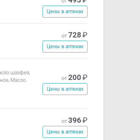
от
Цены в аптеках
728
₽
от
Цены в аптеках
асло шалфея,
200
₽
от
тное, Масло
Цены в аптеках
396
₽
от
Цены в аптеках