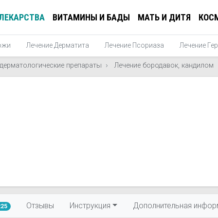
ЛЕКАРСТВА
ВИТАМИНЫ И БАДЫ
МАТЬ И ДИТЯ
КОС
ожи
Лечение Дерматита
Лечение Псориаза
Лечение Ге
 дерматологические препараты
Лечение бородавок, кандилом
Отзывы
Инструкция
Дополнительная инфор
225