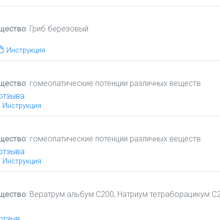
щество:
Гриб березовый
Инструкция
щество:
гомеопатические потенции различных веществ
отзыва
Инструкция
щество:
гомеопатические потенции различных веществ
отзыва
Инструкция
щество:
Вератрум альбум С200, Натриум тетраборацикум С2
отзыв