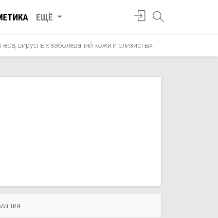
МЕТИКА
ЕЩЁ
рпеса, вирусных заболеваний кожи и слизистых
Лечение боро
мация