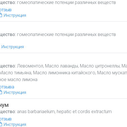
щество:
гомеопатические потенции различных веществ
отзыв
Инструкция
щество:
гомеопатические потенции различных веществ
Инструкция
щество:
Левоментол, Масло лаванды, Масло цитронеллы, М
Масло тимьяна, Масло лимонника китайского, Масло муска
ное масло лимона
отзыва
Инструкция
нум
щество:
anas barbariaelium, hepatic et cordis extractum
отзыв
Инструкция