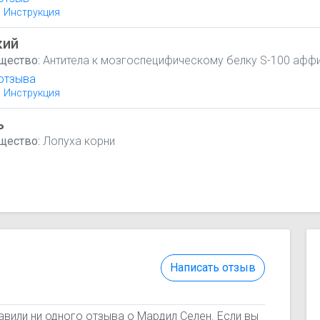
Инструкция
кий
щество:
Антитела к мозгоспецифическому белку S-100 афф
отзыва
Инструкция
ь
щество:
Лопуха корни
Написать отзыв
авили ни одного отзыва о Мардил Селен. Если вы