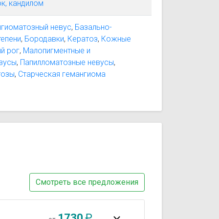
к, кандилом
нгиоматозный невус
,
Базально-
тепени
,
Бородавки
,
Кератоз
,
Кожные
й рог
,
Малопигментные и
вусы
,
Папилломатозные невусы
,
тозы
,
Старческая гемангиома
Смотреть все предложения
1730
₽