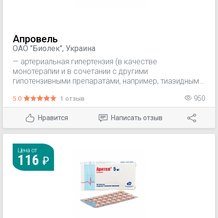
Апровель
ОАО "Биолек", Украина
— артериальная гипертензия (в качестве
монотерапии и в сочетании с другими
гипотензивными препаратами, например, тиазидными
диуретиками, бета-адреноблокаторами,
5.0
1 отзыв
950
блокаторами медленных кальциевых каналов
длительного действия); — нефропатия при
Нравится
Написать отзыв
артериальной гипертензии и сахарном диабете 2 типа
(в составе комбинированной гипотензивной
терапии).
Цена от
116