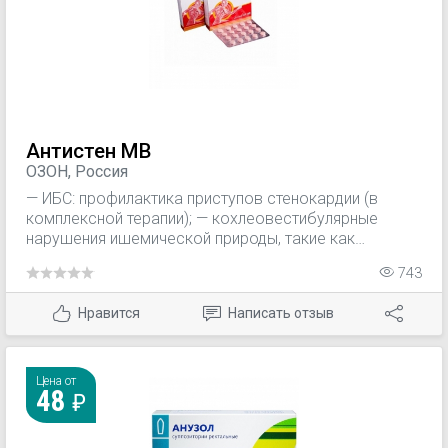
Антистен МВ
ОЗОН, Россия
— ИБС: профилактика приступов стенокардии (в
комплексной терапии); — кохлеовестибулярные
нарушения ишемической природы, такие как
головокружения, шум в ушах, нарушения слуха; —
743
хореоретинальные сосудистые нарушения.
Нравится
Написать отзыв
Цена от
48