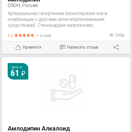
ОЗОН, Россия
Артериальная гипертензия (монотерапия или в
комбинации с другими антигипертензивными
средствами). Стенокардия напряжения,
вазоспастическая стенокардия (стенокардия
5.0
1 отзыв
2496
Принцметала)
Нравится
Написать отзыв
Цена от
61
Амлодипин Алкалоид