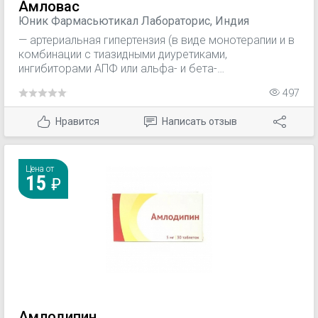
Амловас
Юник Фармасьютикал Лабораторис, Индия
— артериальная гипертензия (в виде монотерапии и в
комбинации с тиазидными диуретиками,
ингибиторами АПФ или альфа- и бета-
адреноблокаторами); — стабильная и
497
вазоспастическая стенокардия (включая
стенокардию Принцметала); — дилатационная
Нравится
Написать отзыв
(неишемическая) кардиомиопатия с тяжелой
формой хронической сердечной недостаточности.
Цена от
15
Амлодипин