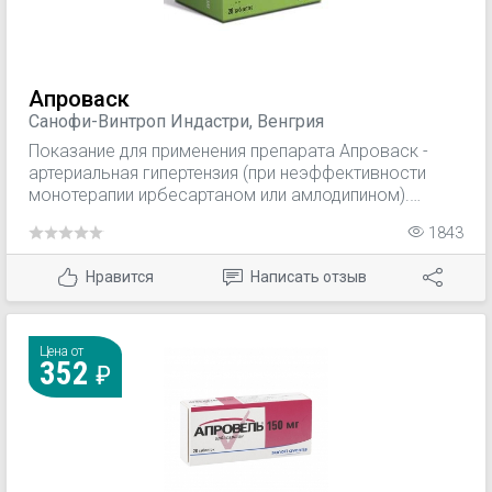
Апроваск
Санофи-Винтроп Индастри, Венгрия
Показание для применения препарата Апроваск -
артериальная гипертензия (при неэффективности
монотерапии ирбесартаном или амлодипином).
Фармакодинамические свойства каждого из
1843
активных веществ, входящих в состав препарата
Апроваск®, ирбесартана и амлодипина,
Нравится
Написать отзыв
способствуют их аддитивному антигипертензивному
действию при применении в комбинации по
сравнению с таковым при применении каждого из
этих препаратов в отдельности.
Цена от
352