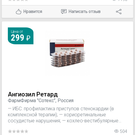
менее 40%) (в качестве дополнительной терапии к
ингибиторам АПФ или при непереносимости
Нравится
Написать отзыв
ингибиторов АПФ).
Цена от
299
Ангиозил Ретард
ФармФирма "Сотекс", Россия
— ИБС: профилактика приступов стенокардии (в
комплексной терапии); — хориоретинальные
сосудистые нарушения; — кохлео-вестибулярные
нарушения ишемической природы (головокружение,
504
шум в ушах, нарушение слуха).