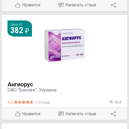
(тромбозы капилляров); — нарушение венозного
Нравится
Написать отзыв
кровообращения (варикозное расширение вен,
поеттромботический синдром, тромбофлебиты).
Цена от
382
Ангиорус
ОАО "Биолек", Украина
5.0
1 отзыв
454
Нравится
Написать отзыв