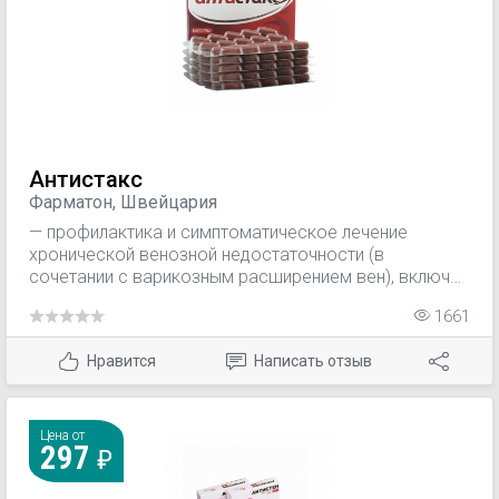
Антистакс
Фарматон, Швейцария
— профилактика и симптоматическое лечение
хронической венозной недостаточности (в
сочетании с варикозным расширением вен), включая
отеки нижних конечностей, ощущения тяжести и
1661
усталости в нижних конечностях, чувство
напряжения, парестезии и боль.
Нравится
Написать отзыв
Цена от
297