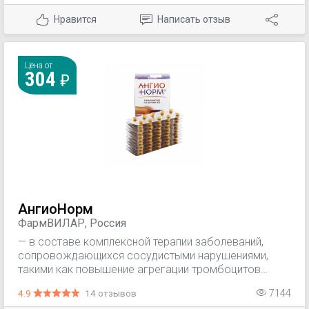
Нравится
Написать отзыв
Цена от
304
АнгиоНорм
ФармВИЛАР, Россия
— в составе комплексной терапии заболеваний,
сопровождающихся сосудистыми нарушениями,
такими как повышение агрегации тромбоцитов
(тромбозы, тромбоэмболии), нарушение
4.9
14 отзывов
7144
проницаемости капилляров и микроциркуляции