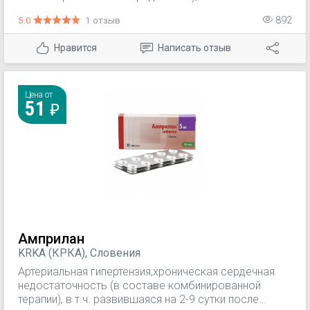
стенокардия напряжения (в качестве монотерапии
5.0
1 отзыв
892
или в комбинации с другими антиангинальными
средствами); — вазоспастическая стенокардия
Нравится
Написать отзыв
(стенокардия Принцметала) (в качестве монотерапии
или в комбинации с другими антиангинальными
средствами).
Цена от
51
Амприлан
KRKA (КРКА), Словения
Артериальная гипертензия;хроническая сердечная
недостаточность (в составе комбинированной
терапии), в т.ч. развившаяся на 2-9 сутки после