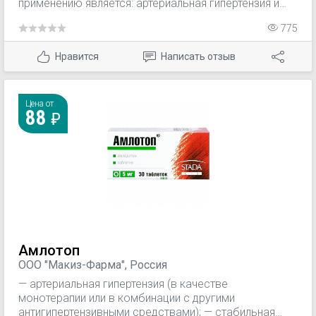
применению является: артериальная гипертензия и
стабильная стенокардия напряжения,
775
вазоспастическая стенокардия.
Нравится
Написать отзыв
Цена от
88
Амлотоп
ООО "Макиз-Фарма", Россия
— артериальная гипертензия (в качестве
монотерапии или в комбинации с другими
антигипертензивными средствами); — стабильная