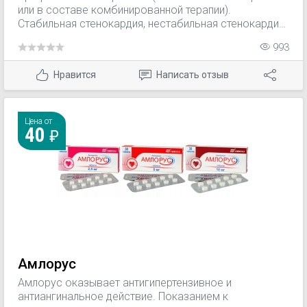
или в составе комбинированной терапии).
Стабильная стенокардия, нестабильная стенокардия,
стенокардия Принцметала (в качестве монотерапии
993
или в составе комбинированной терапии).
Нравится
Написать отзыв
Цена от
40
Амлорус
Амлорус оказывает антигипертензивное и
антиангинальное действие. Показанием к